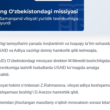
gi tamoyillarini yanada rivojlantirish va huquqiy ta’lim sohasid
AID va Adliya vazirligi doimiy hamkorlik qilib kelmoqda.
D) O‘zbekistondagi missiyasi direktori M.Meredit boshchiligida
 texnikumiga tashrifi hududlarda USAID ko‘magida amalga
tildi.
loyat hokimi o‘rinbosari Z.Rahmanova, viloyat adliya boshqarm
shqarmasi boshlig‘i D.Avezov hamrohlik qildi.
onidan jihozlangan masofaviy o‘qitish innovatsion xonasi bila