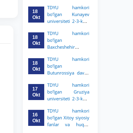
Grodno davlat
TDYU hamkori
universiteti 2-3-
18
bo‘lgan Kunayev
bosqich talabalari
Okt
universiteti 2-3-kurs
uchun akademik
talabalari uchun
mobillik dasturini
TDYU hamkori
akademik mobillik
e’lon qildi
18
bo‘lgan
dasturini e’lon qiladi
Okt
Baxcheshehir
universiteti 2-3-
TDYU hamkori
bosqich talabalari
18
bo‘lgan
uchun akademik
Okt
Butunrossiya davlat
mobillik dasturini
adliya universiteti 2-
e’lon qildi
TDYU hamkori
3-kurs talabalari
17
bo‘lgan Gruziya
uchun akademik
Okt
universiteti 2-3-kurs
mobillik dasturini
talabalari uchun
e’lon qildi
TDYU hamkori
akademik mobillik
16
bo‘lgan Xitoy siyosiy
dasturini e’lon qildi
Okt
fanlar va huquq
universiteti 2-3-kurs