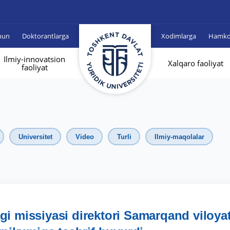
hun
Doktorantlarga
Xodimlarga
Hamkor
Ilmiy-innovatsion
Xalqaro faoliyat
faoliyat
Universitet
Video
Turli
Ilmiy-maqolalar
 missiyasi direktori Samarqand viloyat