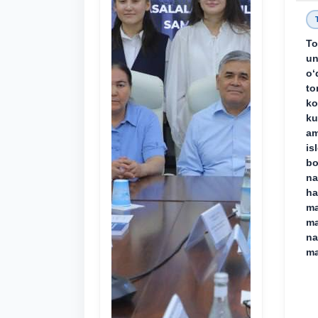
To
un
o‘
to
ko
ku
am
is
bo
na
ha
ma
ma
na
ma