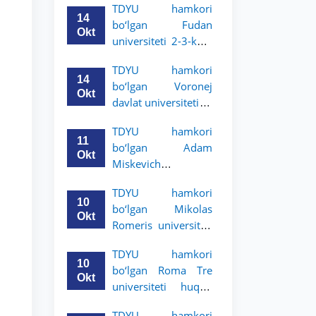
TDYU hamkori
talabalari uchun
14
bo‘lgan Fudan
akademik mobillik
Okt
universiteti 2-3-kurs
dasturini e’lon qildi
talabalari uchun
TDYU hamkori
akademik mobillik
14
bo‘lgan Voronej
dasturini e’lon qildi
Okt
davlat universiteti 2-
3-bosqich talabalari
TDYU hamkori
uchun akademik
11
bo‘lgan Adam
mobillik dasturini
Okt
Miskevich
e’lon qildi
universiteti 2-3-
TDYU hamkori
bosqich talabalari
10
bo‘lgan Mikolas
uchun akademik
Okt
Romeris universiteti
mobillik dasturini
2-3-kurs talabalari
e’lon qildi
TDYU hamkori
uchun akademik
10
bo‘lgan Roma Tre
mobillik dasturini
Okt
universiteti huquq
e’lon qildi
maktabi 2-3-kurs
TDYU hamkori