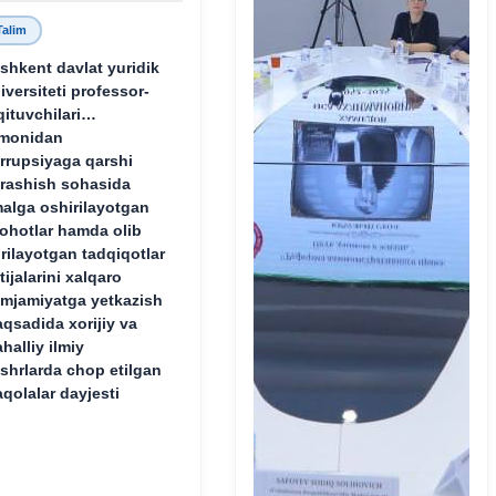
Talim
shkent davlat yuridik
iversiteti professor-
qituvchilari
monidan
rrupsiyaga qarshi
rashish sohasida
alga oshirilayotgan
lohotlar hamda olib
rilayotgan tadqiqotlar
tijalarini xalqaro
mjamiyatga yetkazish
qsadida xorijiy va
halliy ilmiy
shrlarda chop etilgan
qolalar dayjesti