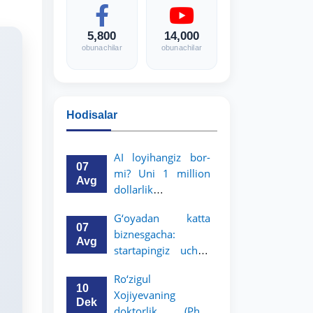
5,800
14,000
obunachilar
obunachilar
Hodisalar
AI loyihangiz bor-
07
mi? Uni 1 million
Avg
dollarlik
imkoniyatga
G‘oyadan katta
aylantiring!
07
biznesgacha:
Avg
startapingiz uchun
5 million dollarlik
Ro‘zigul
imkoniyat!
10
Xojiyevaning
Dek
doktorlik (PhD)