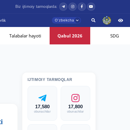
Biz ijtimoiy tarmoqlarda:
lik
Oʼzbekcha
Talabalar hayoti
Qabul 2026
SDG
IJTIMOIY TARMOQLAR
17,580
17,800
obunachilar
obunachilar
i