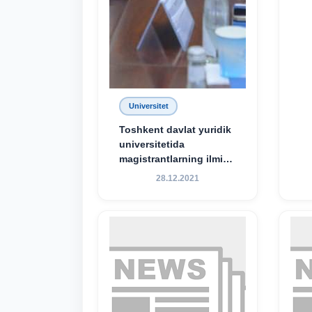
Universitet
Toshkent davlat yuridik
universitetida
magistrantlarning ilmiy-
amaliy konferensiyasi
28.12.2021
o‘tkazildi