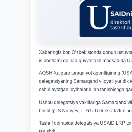
Xabaringiz bor, O‘zbekistonda qonun ustuvorli
islohotlarni qo‘llab-quvvatlash maqsadida US
AQSH Xalqaro taraqqiyot agentligining (USAI
delegatsiyaning Samarqand viloyati yuridik
oshirilayotgan loyihalar bilan tanishishga qara
Ushbu delegatsiya vakillariga Samarqand vi
boshlig‘i S.Nuriyev, TDYU Uzluksiz ta’lim bo
Tashrif doirasida delegatsiya USAID LRP tom
tanishdi.