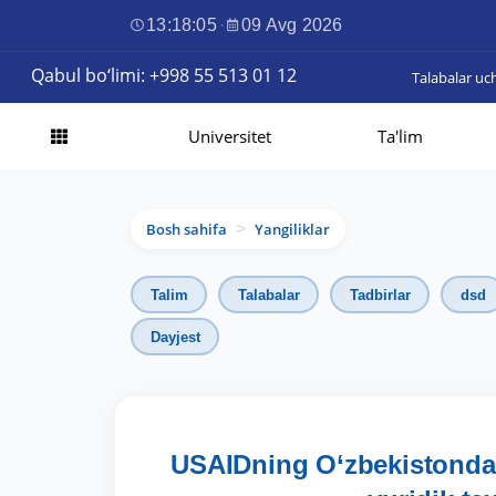
13:18:06
·
09 Avg 2026
Qabul bo‘limi: +998 55 513 01 12
Talabalar uc
Universitet
Ta'lim
Bosh sahifa
Yangiliklar
>
Talim
Talabalar
Tadbirlar
dsd
Dayjest
USAIDning O‘zbekistondagi