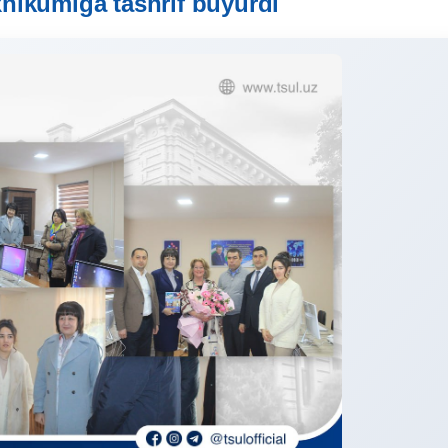
xnikumiga tashrif buyurdi