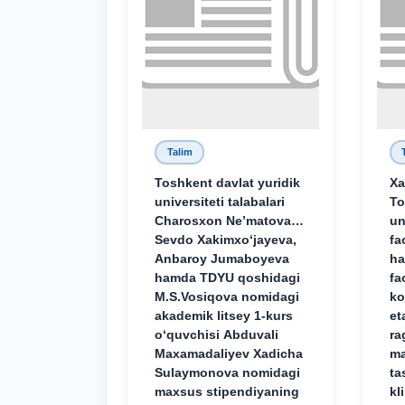
Talim
Toshkent davlat yuridik
Xa
universiteti talabalari
To
Charosxon Ne’matova,
un
Sevdo Xakimxo‘jayeva,
fa
Anbaroy Jumaboyeva
ha
hamda TDYU qoshidagi
fa
M.S.Vosiqova nomidagi
ko
akademik litsey 1-kurs
et
o‘quvchisi Abduvali
ra
Maxamadaliyev Xadicha
ma
Sulaymonova nomidagi
ta
maxsus stipendiyaning
kl