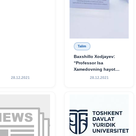
Talim
Baxshillo Xodjayev:
“Professor Isa
Xamedovning hayot
yo‘li — ilm-fanga,
28.12.2021
28.12.2021
vatanga va yosh avlod
tarbiyasiga sodiqlikning
oliy namunasidir”.