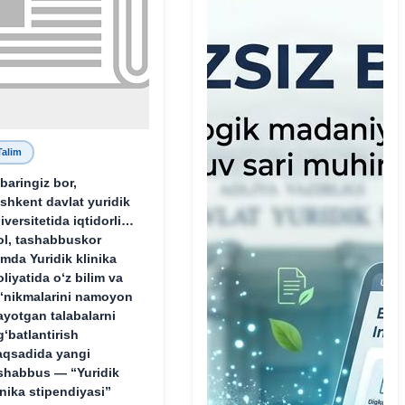
Talim
baringiz bor,
shkent davlat yuridik
iversitetida iqtidorli,
ol, tashabbuskor
mda Yuridik klinika
oliyatida o‘z bilim va
‘nikmalarini namoyon
ayotgan talabalarni
g‘batlantirish
qsadida yangi
shabbus — “Yuridik
inika stipendiyasi”