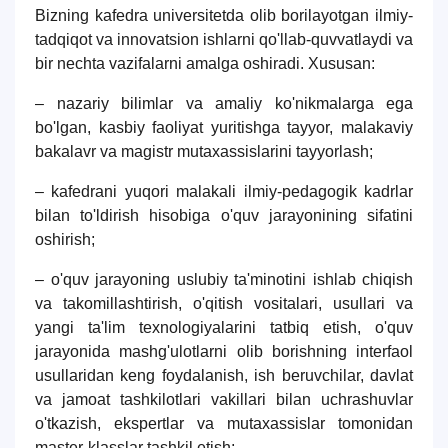
Ism va familiyangiz
Bizning kafedra universitetda olib borilayotgan ilmiy-
tadqiqot va innovatsion ishlarni qo'llab-quvvatlaydi va
bir nechta vazifalarni amalga oshiradi. Xususan:
Telefon raqamingiz
– nazariy bilimlar va amaliy ko'nikmalarga ega
Pochta
bo'lgan, kasbiy faoliyat yuritishga tayyor, malakaviy
bakalavr va magistr mutaxassislarini tayyorlash;
yuborish
– kafedrani yuqori malakali ilmiy-pedagogik kadrlar
bilan to'ldirish hisobiga o'quv jarayonining sifatini
oshirish;
– o'quv jarayoning uslubiy ta'minotini ishlab chiqish
va takomillashtirish, o'qitish vositalari, usullari va
yangi ta'lim texnologiyalarini tatbiq etish, o'quv
jarayonida mashg'ulotlarni olib borishning interfaol
usullaridan keng foydalanish, ish beruvchilar, davlat
va jamoat tashkilotlari vakillari bilan uchrashuvlar
o'tkazish, ekspertlar va mutaxassislar tomonidan
master-klasslar tashkil etish;