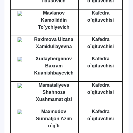
Ildusovich
o`qituvchisi
Mavlanov
Kafedra
Kamoliddin
o`qituvchisi
To`ychiyevich
Raximova Ulzana
Kafedra
Xamidullayevna
o`qituvchisi
Xudaybergenov
Kafedra
Baxram
o`qituvchisi
Kuanishbayevich
Mamataliyeva
Kafedra
Shahnoza
o`qituvchisi
Xushmamat qizi
Maxmudov
Kafedra
Sunnatjon Аzim
o`qituvchisi
o`g`li