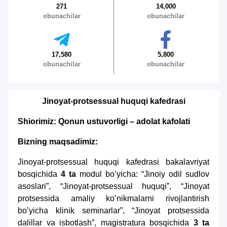
271
14,000
obunachilar
obunachilar
17,580
5,800
obunachilar
obunachilar
Jinoyat-protsessual huquqi kafedrasi
Shiorimiz: Qonun ustuvorligi – adolat kafolati
Bizning maqsadimiz:
Jinoyat-protsessual huquqi kafedrasi bakalavriyat
bosqichida
4 ta
modul boʼyicha: “Jinoiy odil sudlov
asoslari”, “Jinoyat-protsessual huquqi”, “Jinoyat
protsessida amaliy koʼnikmalarni rivojlantirish
boʼyicha klinik seminarlar”, “Jinoyat protsessida
dalillar va isbotlash”, magistratura bosqichida
3 ta