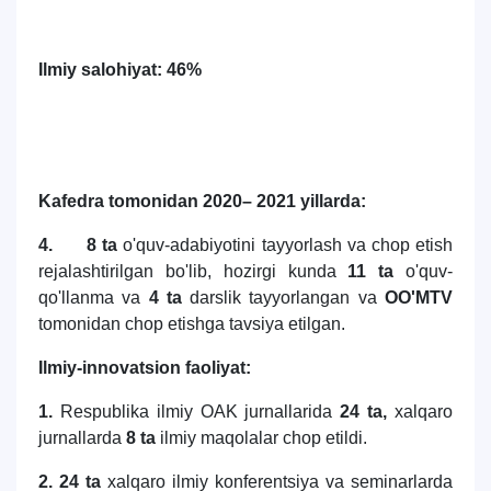
Ilmiy salohiyat: 46%
Kafedra tomonidan 2020– 2021 yillarda:
4. 8 ta
o'quv-adabiyotini tayyorlash va chop etish
rejalashtirilgan bo'lib, hozirgi kunda
11 ta
o'quv-
qo'llanma va
4 ta
darslik tayyorlangan va
OO'MTV
tomonidan chop etishga tavsiya etilgan.
Ilmiy-innovatsion faoliyat:
1.
Respublika ilmiy OAK jurnallarida
24 ta,
xalqaro
jurnallarda
8 ta
ilmiy maqolalar chop etildi.
2.
24 ta
xalqaro ilmiy konferentsiya va seminarlarda