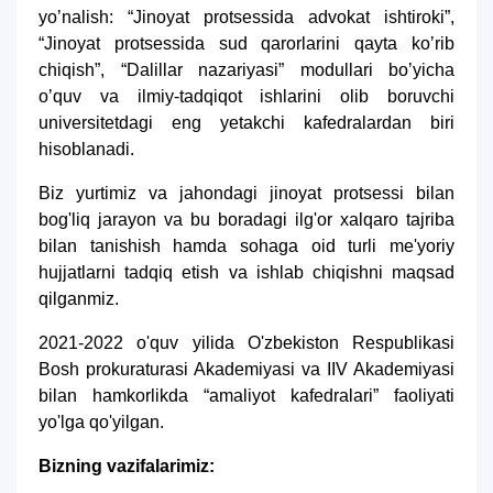
yoʼnalish: “Jinoyat protsessida advokat ishtiroki”,
“Jinoyat protsessida sud qarorlarini qayta koʼrib
chiqish”, “Dalillar nazariyasi” modullari boʼyicha
oʼquv va ilmiy-tadqiqot ishlarini olib boruvchi
universitetdagi eng yetakchi kafedralardan biri
hisoblanadi.
Biz yurtimiz va jahondagi jinoyat protsessi bilan
bog'liq jarayon va bu boradagi ilg'or xalqaro tajriba
bilan tanishish hamda sohaga oid turli me'yoriy
hujjatlarni tadqiq etish va ishlab chiqishni maqsad
qilganmiz.
2021-2022 o'quv yilida O'zbekiston Respublikasi
Bosh prokuraturasi Akademiyasi va IIV Akademiyasi
bilan hamkorlikda “amaliyot kafedralari” faoliyati
yo'lga qo'yilgan.
Bizning vazifalarimiz: