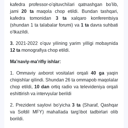
kafedra professor-o'qituvchilari qatnashgan bo'lib,
jami
20 ta
maqola chop etildi. Bundan tashqari,
kafedra tomonidan
3 ta
xalqaro konferentsiya
(shundan 1 ta talabalar forumi) va
1 ta
davra suhbati
o'tkazildi.
3.
2021-2022 o'quv yilining yarim yilligi mobaynida
12 ta
monografiya chop etildi.
Ma'naviy-ma'rifiy ishlar:
1. Ommaviy axborot vositalari orqali
40 ga
yaqin
chiqishlar qilindi. Shundan 26 ta ommapob maqolalar
chop etildi,
10 dan
ortiq radio va televideniya orqali
eshittirish va intervyular berildi
2. Prezident saylovi bo'yicha
3 ta
(Sharaf, Qashqar
va Sofdil MFY) mahallada targ'ibot tadbirlari olib
borildi.