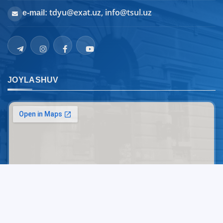
tdyu@exat.uz, info@tsul.uz
e-mail:
JOYLASHUV