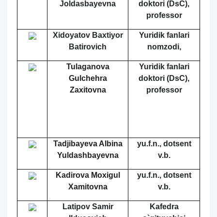
Joldasbayevna
doktori (DsC),
professor
Xidoyatov Baxtiyor
Yuridik fanlari
Batirovich
nomzodi,
Tulaganova
Yuridik fanlari
Gulchehra
doktori (DsC),
Zaxitovna
professor
Tadjibayeva Albina
yu.f.n., dotsent
Yuldashbayevna
v.b.
Kadirova Moxigul
yu.f.n., dotsent
Xamitovna
v.b.
Latipov Samir
Kafedra