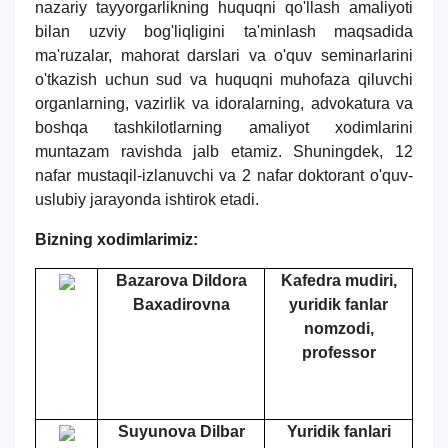
nazariy tayyorgarlikning huquqni qo'llash amaliyoti
bilan uzviy bog'liqligini ta'minlash maqsadida
ma'ruzalar, mahorat darslari va o'quv seminarlarini
o'tkazish uchun sud va huquqni muhofaza qiluvchi
organlarning, vazirlik va idoralarning, advokatura va
boshqa tashkilotlarning amaliyot xodimlarini
muntazam ravishda jalb etamiz. Shuningdek, 12
nafar mustaqil-izlanuvchi va 2 nafar doktorant o'quv-
uslubiy jarayonda ishtirok etadi.
Bizning xodimlarimiz:
Bazarova Dildora
Kafedra mudiri,
Baxadirovna
yuridik fanlar
nomzodi,
professor
Suyunova Dilbar
Yuridik fanlari