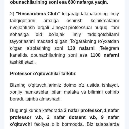
obunachilarining soni esa 600 nafarga yaqin.
2)
“Researchers Club”
to'garagi talabalarning ilmiy
tadqiqotlarni amalga oshirish ko'nikmalarini
rivojlantirish orqali Jinoyat-protsessual huquqi fani
sohasiga oid bo'lajak ilmiy tadqiqotchilarni
tayyorlashni maqsad qilgan. To'garakning ro'yxatdan
o'tgan a'zolarining soni
130 nafarni
, Telegram
kanalida obunachilarining soni esa
1100 nafarni
tashkil etadi.
Professor-o'qituvchilar tarkibi:
Bizning o'qituvchilarimiz doimo o'z ustida ishlaydi,
xorijiy hamkasblari bilan malaka va bilimini oshirib
boradi, tajriba almashadi.
Bugungi kunda kafedrada
3 nafar professor
,
1 nafar
professor v.b
,
2 nafar dotsent v.b,
9 nafar
o'qituvchi
faoliyat olib bormoqda. Biz talabalarda