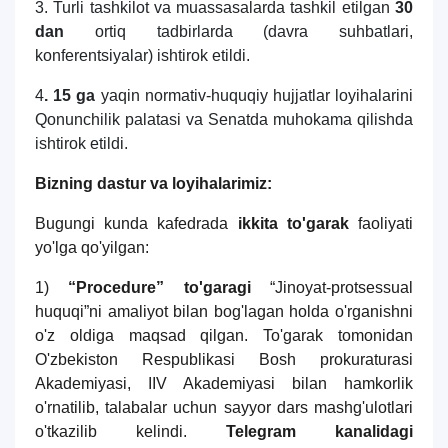
3. Turli tashkilot va muassasalarda tashkil etilgan
30
dan
ortiq tadbirlarda (davra suhbatlari,
konferentsiyalar) ishtirok etildi.
4
. 15 ga
yaqin normativ-huquqiy hujjatlar loyihalarini
Qonunchilik palatasi va Senatda muhokama qilishda
ishtirok etildi.
Bizning dastur va loyihalarimiz:
Bugungi kunda kafedrada
ikkita to'garak
faoliyati
yo'lga qo'yilgan:
1)
“Procedure” to'garagi
“Jinoyat-protsessual
huquqi”ni amaliyot bilan bog'lagan holda o'rganishni
o'z oldiga maqsad qilgan. To'garak tomonidan
O'zbekiston Respublikasi Bosh prokuraturasi
Akademiyasi, IIV Akademiyasi bilan hamkorlik
o'rnatilib, talabalar uchun sayyor dars mashg'ulotlari
o'tkazilib kelindi.
Telegram kanalidagi