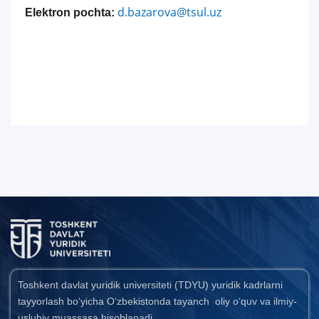
d.bazarova@tsul.uz
Elektron pochta:
Toshkent davlat yuridik universiteti (TDYU) yuridik kadrlarni
tayyorlash bo‘yicha O‘zbekistonda tayanch oliy o‘quv va ilmiy-
uslubiy muassasa hisoblanadi.