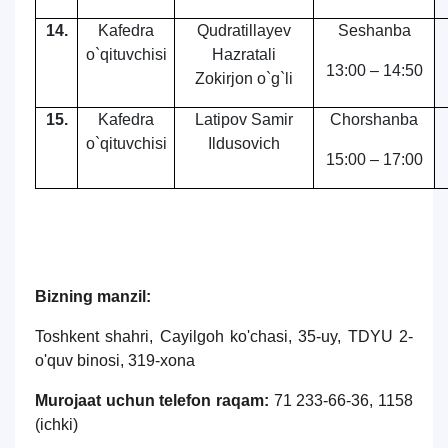
14.
Kafedra
Qudratillayev
Seshanba
o`qituvchisi
Hazratali
13:00 – 14:50
Zokirjon o`g`li
15.
Kafedra
Latipov Samir
Chorshanba
o`qituvchisi
Ildusovich
15:00 – 17:00
Bizning manzil:
Toshkent shahri, Cayilgoh ko'chasi, 35-uy, TDYU 2-
o'quv binosi, 319-xona
Murojaat uchun telefon raqam:
71 233-66-36, 1158
(ichki)