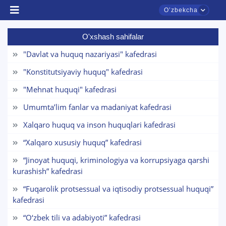
Oʼzbekcha
O'xshash sahifalar
"Davlat va huquq nazariyasi" kafedrasi
"Konstitutsiyaviy huquq" kafedrasi
"Mehnat huquqi" kafedrasi
Umumta’lim fanlar va madaniyat kafedrasi
Xalqaro huquq va inson huquqlari kafedrasi
TDYU qabul murojaatlari chati
“Xalqaro xususiy huquq” kafedrasi
Onlayn
“Jinoyat huquqi, kriminologiya va korrupsiyaga qarshi
kurashish” kafedrasi
Assalomu alaykum! TDYU qabul murojaatlari
chatiga xush kelibsiz.
“Fuqarolik protsessual va iqtisodiy protsessual huquqi”
kafedrasi
Qabul bo'yicha murojaatlaringizni ushbu
“O‘zbek tili va adabiyoti” kafedrasi
chatda qoldiring.