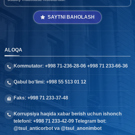
SAYTNI BAHOLASH
ALOQA
Kommutator: +998 71-236-28-06 +998 71 233-66-36
Qabul bo‘limi: +998 55 513 01 12
Faks: +998 71 233-37-48
Korrupsiya haqida xabar berish uchun ishonch
telefoni: +998 71 233-42-09 Telegram bot:
@tsul_anticorbot va @tsul_anonimbot