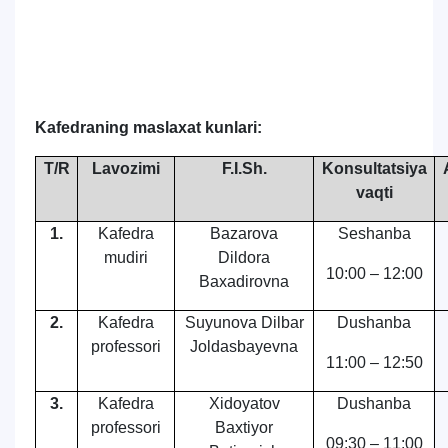
Kafedraning maslaxat kunlari:
Т/R
Lavozimi
F.I.Sh.
Konsultatsiya
vaqti
1.
Kafedra
Bazarova
Seshanba
mudiri
Dildora
10:00 – 12:00
Baxadirovna
2.
Kafedra
Suyunova Dilbar
Dushanba
professori
Joldasbayevna
11:00 – 12:50
3.
Kafedra
Xidoyatov
Dushanba
professori
Baxtiyor
09:30 – 11:00