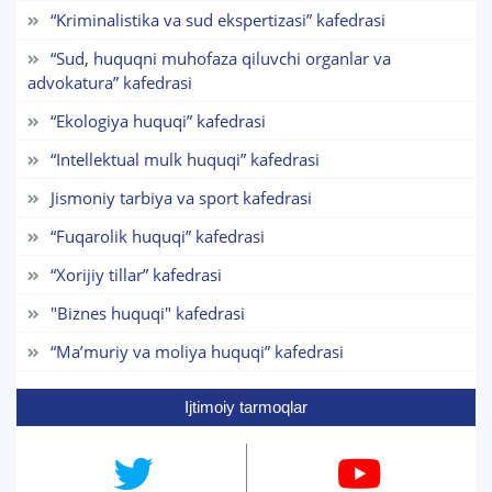
“Kriminalistika va sud ekspertizasi” kafedrasi
Mavzuni tanlang — keyin shu mavzudagi aniq
“Sud, huquqni muhofaza qiluvchi organlar va
savollar chiqadi:
advokatura” kafedrasi
1. Hujjatlar (bakalavr) (5)
2. Hujjatlar (magistr) (4)
“Ekologiya huquqi” kafedrasi
3. Suhbat (bakalavr) (8)
4. Suhbat (magistr) (5)
“Intellektual mulk huquqi” kafedrasi
6. Elektron ariza (16)
7. Call-center (4)
8. Bakalavriat kvotasi (3)
Jismoniy tarbiya va sport kafedrasi
9. Magistratura kvotasi (4)
✉️ Adminga yozish
“Fuqarolik huquqi” kafedrasi
“Xorijiy tillar” kafedrasi
"Biznes huquqi" kafedrasi
“Maʼmuriy va moliya huquqi” kafedrasi
Ijtimoiy tarmoqlar