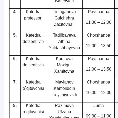
Batirovich
4.
Kafedra
To`laganova
Payshanba
professori
Gulchehra
11:30 – 12:00
Zaxitovna
5.
Kafedra
Tadjibayeva
Chorshanba
dotsenti v.b
Аlbina
12:00 – 13:50
Yuldashbayevna
6.
Kafedra
Kadirova
Payshanba
dotsenti v.b
Moxigul
12:00 – 13:50
Xamitovna
7.
Kafedra
Mavlanov
Chorshanba
o`qituvchisi
Kamoliddin
10:00 – 12:00
To`ychiyevich
8.
Kafedra
Raximova
Juma
o`qituvchisi
Ulzana
09:30 – 11:00