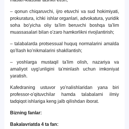
– qonun chiqaruvchi, ijro etuvchi va sud hokimiyati,
prokuratura, ichki ishlar organlari, advokatura, yuridik
soha bo'yicha oliy ta'lim beruvchi boshqa ta'lim
muassasalari bilan o'zaro hamkorlikni rivojlantirish;
– talabalarda protsessual huquq normalarini amalda
qo'llash ko'nikmalarini shakllantish;
– yoshlarga mustaqil ta'lim olish, nazariya va
amaliyot uyg'unligini ta'minlash uchun imkoniyat
yaratish.
Kafedraning ustuvor yo'nalishlaridan yana biri
professor-o'qituvchilar hamda talabalarni ilmiy
tadqiqot ishlariga keng jalb qilishdan iborat.
Bizning fanlar:
Bakalavriatda 4 ta fan: