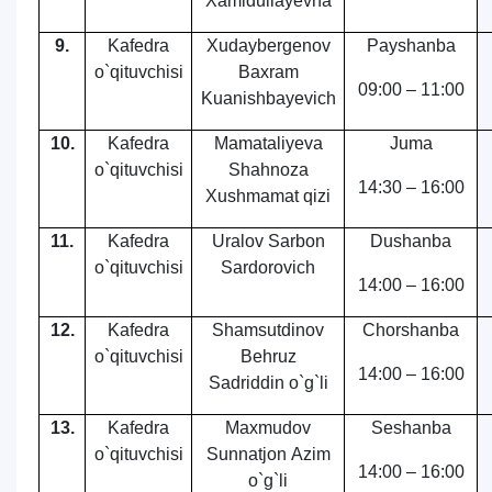
Xamidullayevna
9.
Kafedra
Xudaybergenov
Payshanba
o`qituvchisi
Baxram
09:00 – 11:00
Kuanishbayevich
10.
Kafedra
Mamataliyeva
Juma
o`qituvchisi
Shahnoza
14:30 – 16:00
Xushmamat qizi
11.
Kafedra
Uralov Sarbon
Dushanba
o`qituvchisi
Sardorovich
14:00 – 16:00
12.
Kafedra
Shamsutdinov
Chorshanba
o`qituvchisi
Behruz
14:00 – 16:00
Sadriddin o`g`li
13.
Kafedra
Maxmudov
Seshanba
o`qituvchisi
Sunnatjon Аzim
14:00 – 16:00
o`g`li