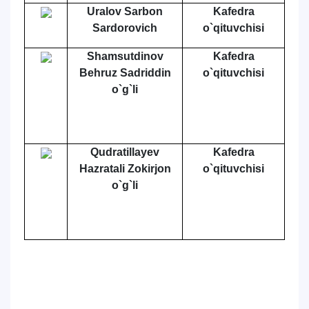
Uralov Sarbon
Kafedra
Sardorovich
o`qituvchisi
Shamsutdinov
Kafedra
Behruz Sadriddin
o`qituvchisi
o`g`li
Qudratillayev
Kafedra
Hazratali Zokirjon
o`qituvchisi
o`g`li