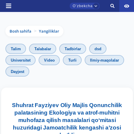
Oʼzbekcha
Bosh sahifa
Yangiliklar
>
Talim
Talabalar
Tadbirlar
dsd
Universitet
Video
Turli
Ilmiy-maqolalar
Dayjest
TDYU qabul murojaatlari chati
Onlayn
Assalomu alaykum! TDYU qabul murojaatlari
chatiga xush kelibsiz.
Shuhrat Fayziyev Oliy Majlis Qonunchilik
palatasining Ekologiya va atrof-muhitni
Qabul bo'yicha murojaatlaringizni ushbu
muhofaza qilish masalalari qo‘mitasi
chatda qoldiring.
huzuridagi Jamoatchilik kengashi a’zosi