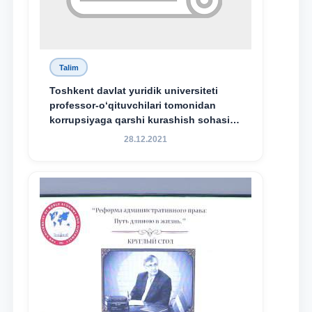
Talim
Toshkent davlat yuridik universiteti
professor-o‘qituvchilari tomonidan
korrupsiyaga qarshi kurashish sohasida
amalga oshirilayotgan islohotlar hamda
28.12.2021
olib borilayotgan tadqiqotlar natijalarini
xalqaro hamjamiyatga yetkazish
maqsadida xorijiy va mahalliy ilmiy
nashrlarda chop etilgan maqolalar
dayjesti