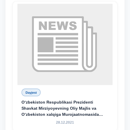
Dayjest
O‘zbekiston Respublikasi Prezidenti
Shavkat Mirziyoyevning Oliy Majlis va
O‘zbekiston xalqiga Murojaatnomasida
belgilangan vazifalar mazmun-mohiyatini
28.12.2021
keng jamoatchilikka yetkazish bo‘yicha