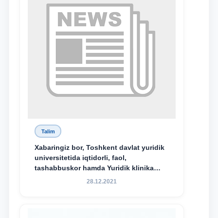
bo‘ldi.
Talim
Xabaringiz bor, Toshkent davlat yuridik
universitetida iqtidorli, faol,
tashabbuskor hamda Yuridik klinika
faoliyatida o‘z bilim va ko‘nikmalarini
28.12.2021
namoyon etayotgan talabalarni
rag‘batlantirish maqsadida yangi
tashabbus — “Yuridik klinika