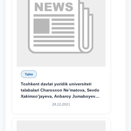
Talim
Toshkent davlat yuridik universiteti
talabalari Charosxon Ne’matova, Sevdo
Xakimxo‘jayeva, Anbaroy Jumaboyeva
hamda TDYU qoshidagi M.S.Vosiqova
28.12.2021
nomidagi akademik litsey 1-kurs
o‘quvchisi Abduvali Maxamadaliyev
Xadicha Sulaymonova nomidagi
maxsus stipendiyaning stipendiatlari