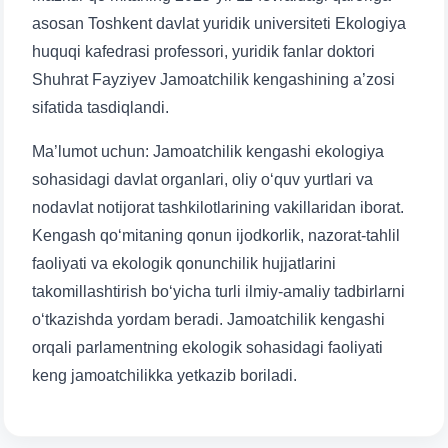
asosan Toshkent davlat yuridik universiteti Ekologiya
huquqi kafedrasi professori, yuridik fanlar doktori
Shuhrat Fayziyev Jamoatchilik kengashining a’zosi
sifatida tasdiqlandi.
Ma’lumot uchun: Jamoatchilik kengashi ekologiya
sohasidagi davlat organlari, oliy o‘quv yurtlari va
nodavlat notijorat tashkilotlarining vakillaridan iborat.
Kengash qo‘mitaning qonun ijodkorlik, nazorat-tahlil
faoliyati va ekologik qonunchilik hujjatlarini
takomillashtirish bo‘yicha turli ilmiy-amaliy tadbirlarni
o‘tkazishda yordam beradi. Jamoatchilik kengashi
orqali parlamentning ekologik sohasidagi faoliyati
keng jamoatchilikka yetkazib boriladi.