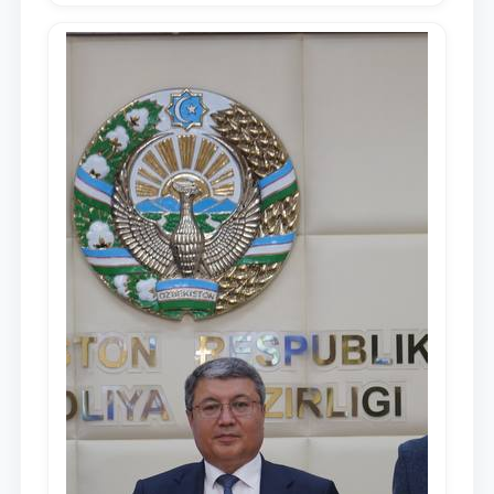
media-reja ijrosi yuzasidan qilingan ishlar
dayjesti