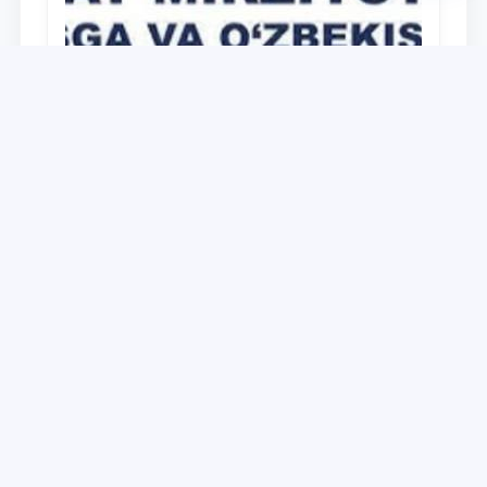
Universitet
O‘zbekiston Respublikasi Prezidenti
Shavkat Mirziyoyevning Oliy Majlis va
O‘zbekiston xalqiga Murojaatnomasida