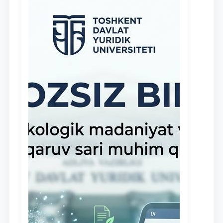
stipendiyasi” joriy etilgan.