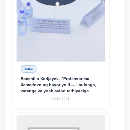
Talim
Baxshillo Xodjayev: “Professor Isa
Xamedovning hayot yo‘li — ilm-fanga,
vatanga va yosh avlod tarbiyasiga
sodiqlikning oliy namunasidir”.
28.12.2021