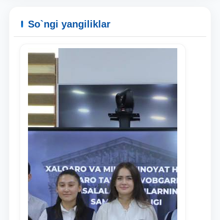
So`ngi yangiliklar
Ism va familiyangiz
Telefon raqamingiz
Pochta
yuborish