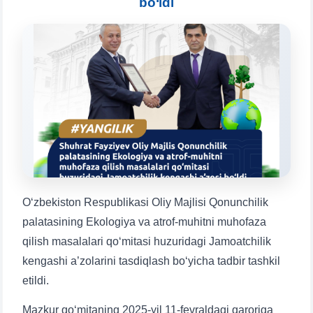
bo‘ldi
Mavzuni tanlang — keyin shu mavzudagi aniq
savollar chiqadi:
1. Hujjatlar (bakalavr) (5)
2. Hujjatlar (magistr) (4)
3. Suhbat (bakalavr) (8)
4. Suhbat (magistr) (5)
5. To'lov-kontrakt (2)
6. Elektron ariza (16)
7. Call-center (4)
8. Bakalavriat kvotasi (3)
9. Magistratura kvotasi (4)
✉️ Adminga yozish
O‘zbekiston Respublikasi Oliy Majlisi Qonunchilik
palatasining Ekologiya va atrof-muhitni muhofaza
qilish masalalari qo‘mitasi huzuridagi Jamoatchilik
kengashi a’zolarini tasdiqlash bo‘yicha tadbir tashkil
etildi.
Mazkur qo‘mitaning 2025-yil 11-fevraldagi qaroriga