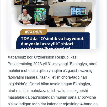
Mavzuni tanlang — keyin shu mavzudagi aniq
savollar chiqadi:
1. Hujjatlar (bakalavr) (5)
2. Hujjatlar (magistr) (4)
3. Suhbat (bakalavr) (8)
4. Suhbat (magistr) (5)
5. To'lov-kontrakt (2)
6. Elektron ariza (16)
7. Call-center (4)
8. Bakalavriat kvotasi (3)
9. Magistratura kvotasi (4)
✉️ Adminga yozish
Xabaringiz bor, Oʻzbekiston Respublikasi
Prezidentining 2023-yil 31-maydagi “Ekologiya, atrof-
muhitni muhofaza qilish va iqlim oʻzgarishi vazirligi
faoliyatini samarali tashkil etish chora-tadbirlari
toʻgʻrisida”gi Qarori bilan tasdiqlangan Ekologiya,
atrof-muhitni muhofaza qilish va iqlim oʻzgarishi
masalalariga bagʻishlangan muhim sanalar boʻyicha
oʻtkaziladigan tadbirlar kalendar rejasining 4-bandiga