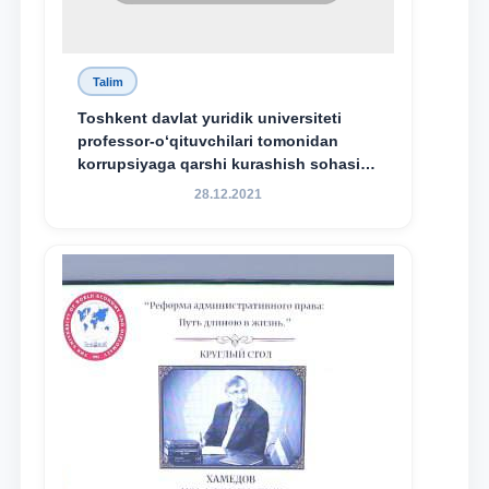
Talim
Toshkent davlat yuridik universiteti
professor-o‘qituvchilari tomonidan
korrupsiyaga qarshi kurashish sohasida
amalga oshirilayotgan islohotlar hamda
28.12.2021
olib borilayotgan tadqiqotlar natijalarini
xalqaro hamjamiyatga yetkazish
maqsadida xorijiy va mahalliy ilmiy
nashrlarda chop etilgan maqolalar
dayjesti