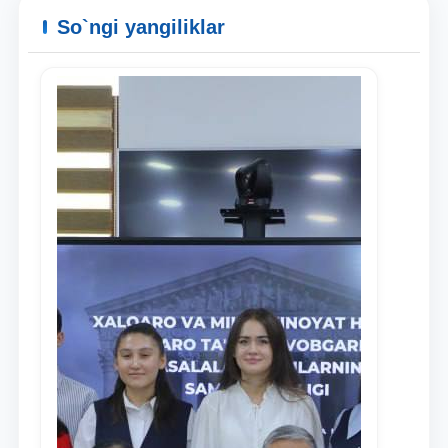
So`ngi yangiliklar
Ism va familiyangiz
Telefon raqamingiz
Pochta
yuborish