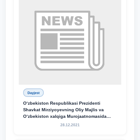
Dayjest
O‘zbekiston Respublikasi Prezidenti
Shavkat Mirziyoyevning Oliy Majlis va
O‘zbekiston xalqiga Murojaatnomasida
belgilangan vazifalar mazmun-mohiyatini
28.12.2021
keng jamoatchilikka yetkazish bo‘yicha
media-reja ijrosi yuzasidan qilingan ishlar