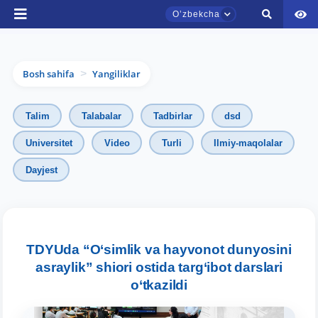
Oʼzbekcha
Bosh sahifa
Yangiliklar
>
Talim
Talabalar
Tadbirlar
dsd
Universitet
Video
Turli
Ilmiy-maqolalar
Dayjest
TDYU qabul murojaatlari chati
Onlayn
Assalomu alaykum! TDYU qabul murojaatlari
chatiga xush kelibsiz.
TDYUda “O‘simlik va hayvonot dunyosini
asraylik” shiori ostida targ‘ibot darslari
Qabul bo'yicha murojaatlaringizni ushbu
o‘tkazildi
chatda qoldiring.