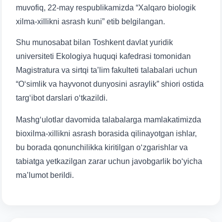
muvofiq, 22-may respublikamizda “Xalqaro biologik
xilma-xillikni asrash kuni” etib belgilangan.
Shu munosabat bilan Toshkent davlat yuridik
universiteti Ekologiya huquqi kafedrasi tomonidan
Magistratura va sirtqi ta’lim fakulteti talabalari uchun
“O‘simlik va hayvonot dunyosini asraylik” shiori ostida
targ‘ibot darslari o‘tkazildi.
Mashg‘ulotlar davomida talabalarga mamlakatimizda
bioxilma-xillikni asrash borasida qilinayotgan ishlar,
bu borada qonunchilikka kiritilgan o‘zgarishlar va
tabiatga yetkazilgan zarar uchun javobgarlik bo‘yicha
ma’lumot berildi.