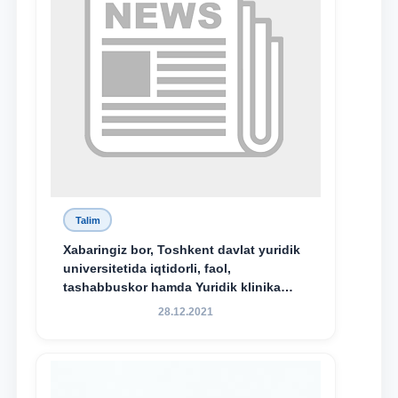
Talim
Xabaringiz bor, Toshkent davlat yuridik
universitetida iqtidorli, faol,
tashabbuskor hamda Yuridik klinika
faoliyatida o‘z bilim va ko‘nikmalarini
28.12.2021
namoyon etayotgan talabalarni
rag‘batlantirish maqsadida yangi
tashabbus — “Yuridik klinika
stipendiyasi” joriy etilgan.