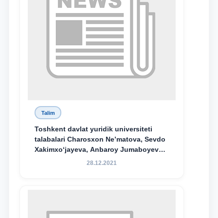
Talim
Toshkent davlat yuridik universiteti
talabalari Charosxon Ne’matova, Sevdo
Xakimxo‘jayeva, Anbaroy Jumaboyeva
hamda TDYU qoshidagi M.S.Vosiqova
28.12.2021
nomidagi akademik litsey 1-kurs
o‘quvchisi Abduvali Maxamadaliyev
Xadicha Sulaymonova nomidagi
maxsus stipendiyaning stipendiatlari
bo‘ldi.