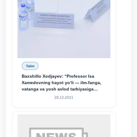
Talim
Baxshillo Xodjayev: “Professor Isa
Xamedovning hayot yo‘li — ilm-fanga,
vatanga va yosh avlod tarbiyasiga
sodiqlikning oliy namunasidir”.
28.12.2021