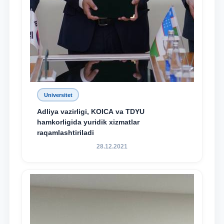
Universitet
Adliya vazirligi, KOICA va TDYU
hamkorligida yuridik xizmatlar
raqamlashtiriladi
28.12.2021