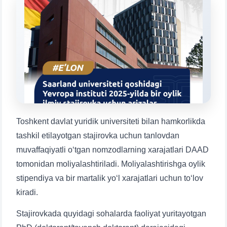
Mavzuni tanlang — keyin shu mavzudagi aniq
savollar chiqadi:
1. Hujjatlar (bakalavr) (5)
2. Hujjatlar (magistr) (4)
3. Suhbat (bakalavr) (8)
4. Suhbat (magistr) (5)
5. To'lov-kontrakt (2)
6. Elektron ariza (16)
7. Call-center (4)
8. Bakalavriat kvotasi (3)
9. Magistratura kvotasi (4)
✉️ Adminga yozish
Toshkent davlat yuridik universiteti bilan hamkorlikda
tashkil etilayotgan stajirovka uchun tanlovdan
muvaffaqiyatli o‘tgan nomzodlarning xarajatlari DAAD
tomonidan moliyalashtiriladi. Moliyalashtirishga oylik
stipendiya va bir martalik yo‘l xarajatlari uchun to‘lov
kiradi.
Stajirovkada quyidagi sohalarda faoliyat yuritayotgan