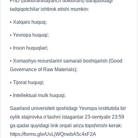
PhD (doktorant/tayanch doktorant) darajasidagi
tadqiqotchilar ishtirok etishi mumkin:
• Xalqaro huquq;
• Yevropa huquqi;
• Inson huquqlari;
• Xomashyo resurslarini samarali boshqarish (Good
Governance of Raw Materials);
• Tijorat huquqi;
• Intellektual mulk huquqi.
Saarland universiteti qoshidagi Yevropa institutida bir
oylik stajirovka o‘tashni istaganlar 23-sentyabr 23:59
ga qadar quyidagi link orqali ariza topshirishi kerak:
https://forms.gle/UvLjWQnwbA5c4xF2A