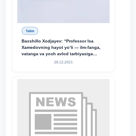
Talim
Baxshillo Xodjayev: “Professor Isa
Xamedovning hayot yo‘li — ilm-fanga,
vatanga va yosh avlod tarbiyasiga
sodiqlikning oliy namunasidir”.
28.12.2021