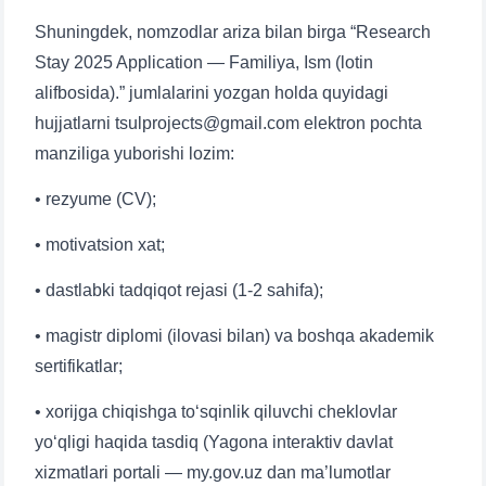
Shuningdek, nomzodlar ariza bilan birga “Research
Stay 2025 Application — Familiya, Ism (lotin
alifbosida).” jumlalarini yozgan holda quyidagi
hujjatlarni tsulprojects@gmail.com elektron pochta
manziliga yuborishi lozim:
• rezyume (CV);
• motivatsion xat;
• dastlabki tadqiqot rejasi (1-2 sahifa);
• magistr diplomi (ilovasi bilan) va boshqa akademik
sertifikatlar;
Ism va familiyangiz
• xorijga chiqishga to‘sqinlik qiluvchi cheklovlar
Telefon raqamingiz
yo‘qligi haqida tasdiq (Yagona interaktiv davlat
xizmatlari portali — my.gov.uz dan ma’lumotlar