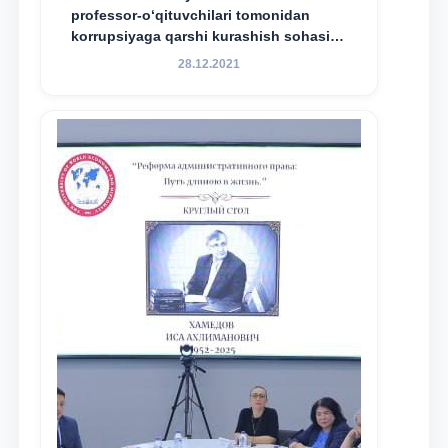
professor-o‘qituvchilari tomonidan
korrupsiyaga qarshi kurashish sohasida
amalga oshirilayotgan islohotlar hamda
28.12.2021
olib borilayotgan tadqiqotlar natijalarini
xalqaro hamjamiyatga yetkazish
maqsadida xorijiy va mahalliy ilmiy
nashrlarda chop etilgan maqolalar
dayjesti