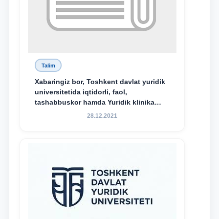
Talim
Xabaringiz bor, Toshkent davlat yuridik
universitetida iqtidorli, faol,
tashabbuskor hamda Yuridik klinika
faoliyatida o‘z bilim va ko‘nikmalarini
28.12.2021
namoyon etayotgan talabalarni
rag‘batlantirish maqsadida yangi
tashabbus — “Yuridik klinika
stipendiyasi” joriy etilgan.