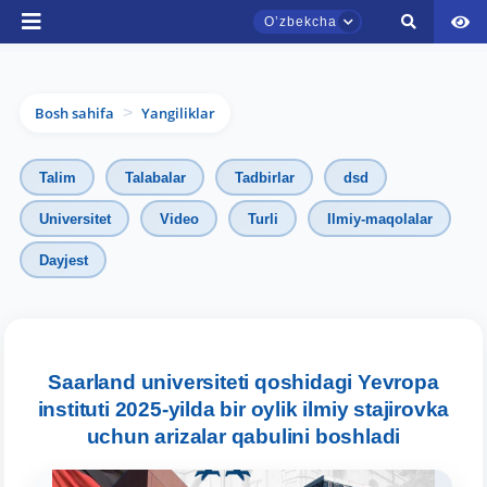
Oʼzbekcha
Bosh sahifa
Yangiliklar
>
Talim
Talabalar
Tadbirlar
dsd
Universitet
Video
Turli
Ilmiy-maqolalar
Dayjest
TDYU qabul murojaatlari chati
Onlayn
Assalomu alaykum! TDYU qabul murojaatlari
Saarland universiteti qoshidagi Yevropa
chatiga xush kelibsiz.
instituti 2025-yilda bir oylik ilmiy stajirovka
uchun arizalar qabulini boshladi
Qabul bo'yicha murojaatlaringizni ushbu
chatda qoldiring.