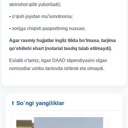
Pochta
skrinshot qilib yuboriladi);
• o‘qish joyidan ma’lumotnoma;
yuborish
• xorijga chiqish pasportining nusxasi.
Agar rasmiy hujjatlar ingliz tilida bo‘lmasa, tarjima
qo‘shilishi shart (notarial tasdiq talab etilmaydi).
Eslatib o‘tamiz, ilgari DAAD stipendiyasini olgan
nomzodlar ushbu tanlovda ishtirok eta olmaydi.
So`ngi yangiliklar