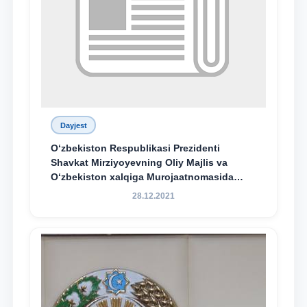
Dayjest
O‘zbekiston Respublikasi Prezidenti
Shavkat Mirziyoyevning Oliy Majlis va
O‘zbekiston xalqiga Murojaatnomasida
belgilangan vazifalar mazmun-mohiyatini
28.12.2021
keng jamoatchilikka yetkazish bo‘yicha
media-reja ijrosi yuzasidan qilingan ishlar
dayjesti