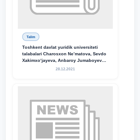
Talim
Toshkent davlat yuridik universiteti
talabalari Charosxon Ne’matova, Sevdo
Xakimxo‘jayeva, Anbaroy Jumaboyeva
hamda TDYU qoshidagi M.S.Vosiqova
28.12.2021
nomidagi akademik litsey 1-kurs
o‘quvchisi Abduvali Maxamadaliyev
Xadicha Sulaymonova nomidagi
maxsus stipendiyaning stipendiatlari
bo‘ldi.