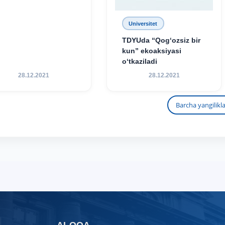
Universitet
TDYUda “Qog‘ozsiz bir
kun” ekoaksiyasi
o‘tkaziladi
28.12.2021
28.12.2021
Barcha yangilikl