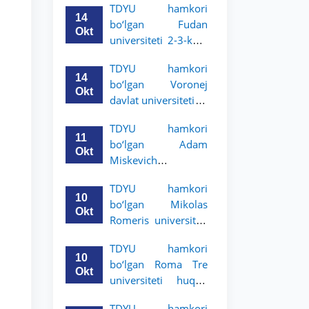
TDYU hamkori
talabalari uchun
14
bo‘lgan Fudan
akademik mobillik
Okt
universiteti 2-3-kurs
dasturini e’lon qildi
talabalari uchun
TDYU hamkori
akademik mobillik
14
bo‘lgan Voronej
dasturini e’lon qildi
Okt
davlat universiteti 2-
3-bosqich talabalari
TDYU hamkori
uchun akademik
11
bo‘lgan Adam
mobillik dasturini
Okt
Miskevich
e’lon qildi
universiteti 2-3-
TDYU hamkori
bosqich talabalari
10
bo‘lgan Mikolas
uchun akademik
Okt
Romeris universiteti
mobillik dasturini
2-3-kurs talabalari
e’lon qildi
TDYU hamkori
uchun akademik
10
bo‘lgan Roma Tre
mobillik dasturini
Okt
universiteti huquq
e’lon qildi
maktabi 2-3-kurs
TDYU hamkori