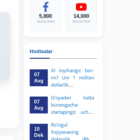
5,800
14,000
obunachilar
obunachilar
Hodisalar
AI loyihangiz bor-
07
mi? Uni 1 million
Avg
dollarlik
imkoniyatga
G‘oyadan katta
aylantiring!
07
biznesgacha:
Avg
startapingiz uchun
5 million dollarlik
Ro‘zigul
imkoniyat!
10
Xojiyevaning
Dek
doktorlik (PhD)