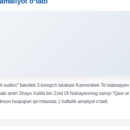
amaliyot o‘tadi
odil sudlov” fakulteti 3-bosqich talabasi Kamronbek To‘xtaboqiyev
Dabi amiri Shayx Xalifa bin Zoid Ol Nahayonning saroyi “Qasr al
Inson huquqlari qo‘mitasida 1 haftalik amaliyot o‘tadi.