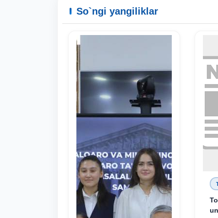
So`ngi yangiliklar
To
un