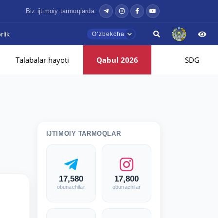
Biz ijtimoiy tarmoqlarda:
lik
Oʼzbekcha
Talabalar hayoti
Qabul 2026
SDG
IJTIMOIY TARMOQLAR
17,580
17,800
obunachilar
obunachilar