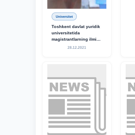
Universitet
Toshkent davlat yuridik
universitetida
magistrantlarning ilmiy-
amaliy konferensiyasi
28.12.2021
o‘tkazildi