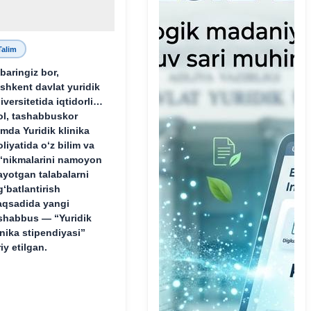
Talim
baringiz bor,
shkent davlat yuridik
iversitetida iqtidorli,
ol, tashabbuskor
mda Yuridik klinika
oliyatida o‘z bilim va
‘nikmalarini namoyon
ayotgan talabalarni
g‘batlantirish
qsadida yangi
shabbus — “Yuridik
inika stipendiyasi”
riy etilgan.