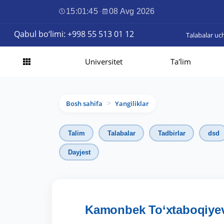
15:01:46
·
08 Avg 2026
Qabul bo‘limi: +998 55 513 01 12
Talabalar uc
Universitet
Ta'lim
Bosh sahifa
Yangiliklar
>
Talim
Talabalar
Tadbirlar
dsd
Dayjest
Kamonbek To‘xtaboqiyev