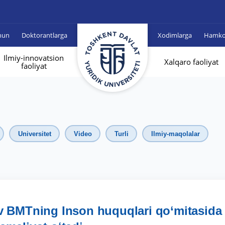
hun
Doktorantlarga
Xodimlarga
Hamkor
Ilmiy-innovatsion
Xalqaro faoliyat
faoliyat
Universitet
Video
Turli
Ilmiy-maqolalar
 BMTning Inson huquqlari qo‘mitasida