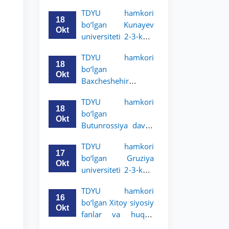
Grodno davlat
TDYU hamkori
universiteti 2-3-
18
bo‘lgan Kunayev
bosqich talabalari
Okt
universiteti 2-3-kurs
uchun akademik
talabalari uchun
mobillik dasturini
TDYU hamkori
akademik mobillik
e’lon qildi
18
bo‘lgan
dasturini e’lon qiladi
Okt
Baxcheshehir
universiteti 2-3-
TDYU hamkori
bosqich talabalari
18
bo‘lgan
uchun akademik
Okt
Butunrossiya davlat
mobillik dasturini
adliya universiteti 2-
e’lon qildi
TDYU hamkori
3-kurs talabalari
17
bo‘lgan Gruziya
uchun akademik
Okt
universiteti 2-3-kurs
mobillik dasturini
talabalari uchun
e’lon qildi
TDYU hamkori
akademik mobillik
16
bo‘lgan Xitoy siyosiy
dasturini e’lon qildi
Okt
fanlar va huquq
universiteti 2-3-kurs