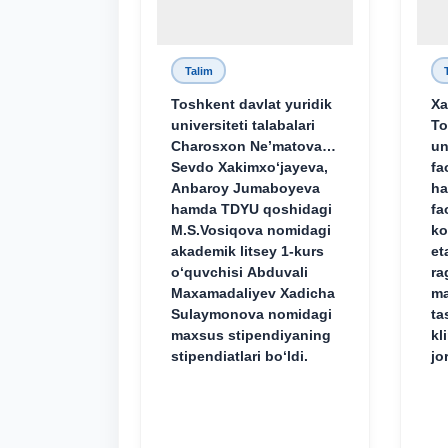
Talim
Toshkent davlat yuridik
Xa
universiteti talabalari
To
Charosxon Ne’matova,
un
Sevdo Xakimxo‘jayeva,
fa
Anbaroy Jumaboyeva
ha
hamda TDYU qoshidagi
fa
M.S.Vosiqova nomidagi
ko
akademik litsey 1-kurs
et
o‘quvchisi Abduvali
ra
Maxamadaliyev Xadicha
ma
Sulaymonova nomidagi
ta
maxsus stipendiyaning
kl
stipendiatlari bo‘ldi.
jo