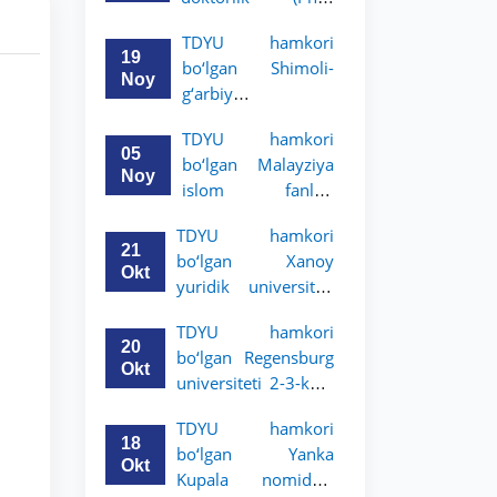
dissertatsiyasi
TDYU hamkori
himoyasi bo‘lib
19
bo‘lgan Shimoli-
o‘tadi
Noy
g‘arbiy
siyosatshunoslik va
TDYU hamkori
huquq universiteti
05
bo‘lgan Malayziya
2-3-kurs talabalari
Noy
islom fanlari
uchun akademik
universiteti 2-3-
mobillik dasturini
TDYU hamkori
kurs talabalari
e’lon qildi
21
bo‘lgan Xanoy
uchun akademik
Okt
yuridik universiteti
mobillik dasturini
2-3-bosqich
e’lon qiladi
TDYU hamkori
talabalari uchun
20
bo‘lgan Regensburg
akademik mobillik
Okt
universiteti 2-3-kurs
dasturini e’lon qildi
talabalari uchun
TDYU hamkori
akademik mobillik
18
bo‘lgan Yanka
dasturini e’lon qildi
Okt
Kupala nomidagi