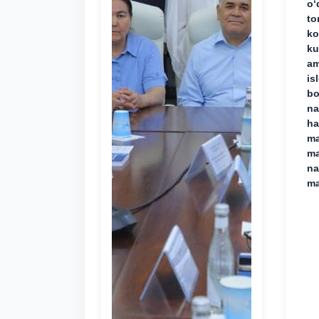
o‘
to
ko
ku
am
is
bo
na
ha
ma
ma
na
ma