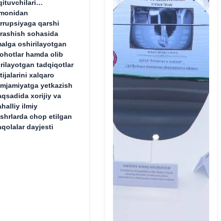
qituvchilari
monidan
rrupsiyaga qarshi
rashish sohasida
alga oshirilayotgan
lohotlar hamda olib
rilayotgan tadqiqotlar
tijalarini xalqaro
mjamiyatga yetkazish
qsadida xorijiy va
halliy ilmiy
shrlarda chop etilgan
qolalar dayjesti