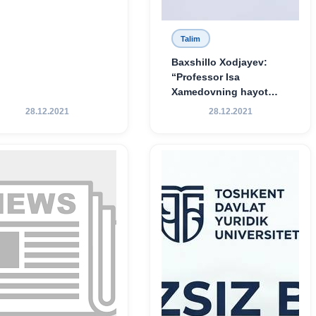
Talim
Baxshillo Xodjayev:
“Professor Isa
Xamedovning hayot
yo‘li — ilm-fanga,
28.12.2021
28.12.2021
vatanga va yosh avlod
tarbiyasiga sodiqlikning
oliy namunasidir”.