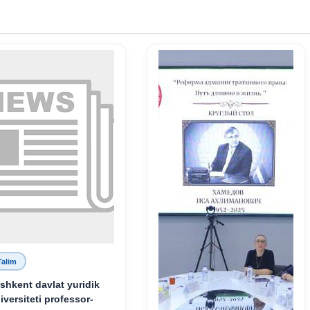
Talim
shkent davlat yuridik
iversiteti professor-