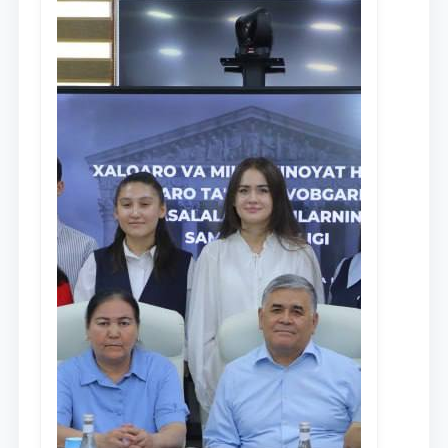
Ism va familiyangiz
Telefon raqamingiz
Pochta
yuborish