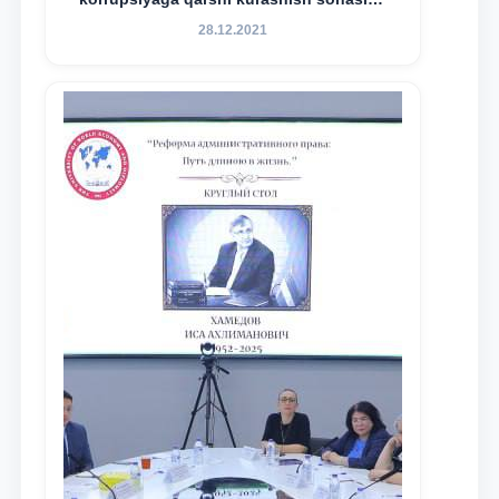
amalga oshirilayotgan islohotlar hamda
28.12.2021
olib borilayotgan tadqiqotlar natijalarini
xalqaro hamjamiyatga yetkazish
maqsadida xorijiy va mahalliy ilmiy
nashrlarda chop etilgan maqolalar
dayjesti