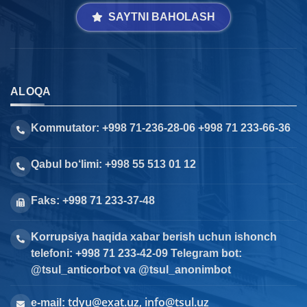
SAYTNI BAHOLASH
ALOQA
Kommutator: +998 71-236-28-06 +998 71 233-66-36
Qabul bo‘limi: +998 55 513 01 12
Faks: +998 71 233-37-48
Korrupsiya haqida xabar berish uchun ishonch
telefoni: +998 71 233-42-09 Telegram bot:
@tsul_anticorbot va @tsul_anonimbot
tdyu@exat.uz, info@tsul.uz
e-mail: