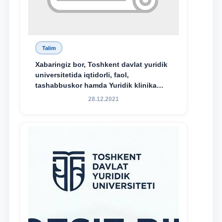
Talim
Xabaringiz bor, Toshkent davlat yuridik
universitetida iqtidorli, faol,
tashabbuskor hamda Yuridik klinika
faoliyatida o‘z bilim va ko‘nikmalarini
28.12.2021
namoyon etayotgan talabalarni
rag‘batlantirish maqsadida yangi
tashabbus — “Yuridik klinika
stipendiyasi” joriy etilgan.