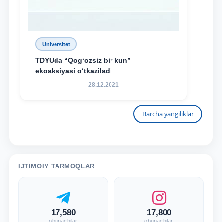
Universitet
TDYUda “Qog‘ozsiz bir kun”
ekoaksiyasi o‘tkaziladi
28.12.2021
Barcha yangiliklar
IJTIMOIY TARMOQLAR
17,580
17,800
obunachilar
obunachilar