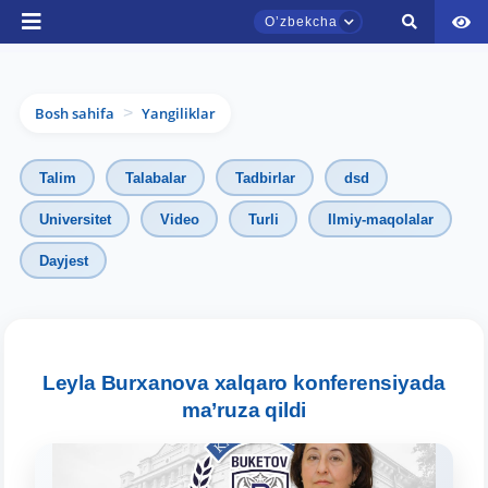
Oʼzbekcha
Bosh sahifa
Yangiliklar
>
Talim
Talabalar
Tadbirlar
dsd
Universitet
Video
Turli
Ilmiy-maqolalar
Dayjest
TDYU qabul murojaatlari chati
Onlayn
Assalomu alaykum! TDYU qabul murojaatlari
chatiga xush kelibsiz.
Leyla Burxanova xalqaro konferensiyada
ma’ruza qildi
Qabul bo'yicha murojaatlaringizni ushbu
chatda qoldiring.