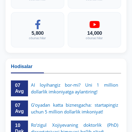
5,800
14,000
obunachilar
obunachilar
Hodisalar
AI loyihangiz bor-mi? Uni 1 million
07
Avg
dollarlik imkoniyatga aylantiring!
G‘oyadan katta biznesgacha: startapingiz
07
Avg
uchun 5 million dollarlik imkoniyat!
Ro‘zigul Xojiyevaning doktorlik (PhD)
10
Dek
dissertatsiyasi himoyasi bo‘lib o‘tadi