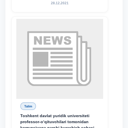
28.12.2021
Talim
Toshkent davlat yuridik universiteti
professor-o‘qituvchilari tomonidan
korrupsiyaga qarshi kurashish sohasida