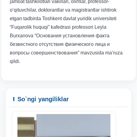
jamoat tashkilotlari vakillari, olimlar, professor-
o‘qituvchilar, doktorantlar va magistrantlar ishtirok
etgan tadbirda Toshkent davlat yuridik universiteti
“Fuqarolik huquqi” kafedrasi professori Leyla
Burxanova “Основания установления факта
безвестного отсутствия физического лица и
вопросы совершенствования” mavzusida ma’ruza
qildi.
So`ngi yangiliklar