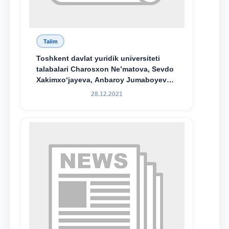
Talim
Toshkent davlat yuridik universiteti
talabalari Charosxon Ne’matova, Sevdo
Xakimxo‘jayeva, Anbaroy Jumaboyeva
hamda TDYU qoshidagi M.S.Vosiqova
28.12.2021
nomidagi akademik litsey 1-kurs
o‘quvchisi Abduvali Maxamadaliyev
Xadicha Sulaymonova nomidagi
maxsus stipendiyaning stipendiatlari
bo‘ldi.