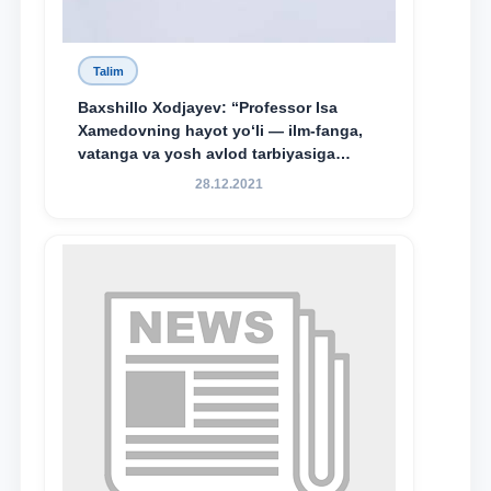
Talim
Baxshillo Xodjayev: “Professor Isa
Xamedovning hayot yo‘li — ilm-fanga,
vatanga va yosh avlod tarbiyasiga
sodiqlikning oliy namunasidir”.
28.12.2021