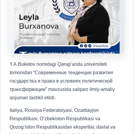
Mavzuni tanlang — keyin shu mavzudagi aniq
savollar chiqadi:
1. Hujjatlar (bakalavr) (5)
2. Hujjatlar (magistr) (4)
3. Suhbat (bakalavr) (8)
4. Suhbat (magistr) (5)
5. To'lov-kontrakt (2)
6. Elektron ariza (16)
7. Call-center (4)
8. Bakalavriat kvotasi (3)
9. Magistratura kvotasi (4)
✉️ Adminga yozish
Y.A.Buketov nomidagi Qarag‘anda universiteti
tomonidan “Современные тенденции развития
государства и права в условиях политической
трансформации” mavzusida xalqaro ilmiy-amaliy
anjuman tashkil etildi.
Italiya, Rossiya Federatsiyasi, Ozarbayjon
Respublikasi, O‘zbekiston Respublikasi va
Qozog‘iston Respublikasidan ekspertlar, davlat va