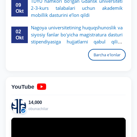
TDYU hamkori bo‘lgan Gdansk universiteti
09
2-3-kurs talabalari uchun akademik
Okt
mobillik dasturini e’lon qildi
Nagoya universitetining huquqshunoslik va
02
siyosiy fanlar boʻyicha magistratura dasturi
Okt
stipendiyasiga hujjatlarni qabul qilish
boshlandi
Barcha e'lonlar
YouTube
14,000
obunachilar