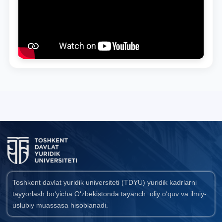
Toshkent davlat yuridik universiteti (TDYU) yuridik kadrlarni
tayyorlash bo‘yicha O‘zbekistonda tayanch oliy o‘quv va ilmiy-
uslubiy muassasa hisoblanadi.