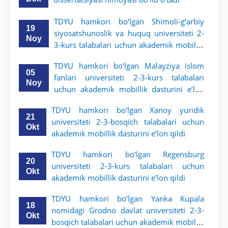
TDYU hamkori bo‘lgan Shimoli-g‘arbiy
19
siyosatshunoslik va huquq universiteti 2-
Noy
3-kurs talabalari uchun akademik mobillik
dasturini e’lon qildi
TDYU hamkori bo‘lgan Malayziya islom
05
fanlari universiteti 2-3-kurs talabalari
Noy
uchun akademik mobillik dasturini e’lon
qiladi
TDYU hamkori bo‘lgan Xanoy yuridik
21
universiteti 2-3-bosqich talabalari uchun
Okt
akademik mobillik dasturini e’lon qildi
TDYU hamkori bo‘lgan Regensburg
20
universiteti 2-3-kurs talabalari uchun
Okt
akademik mobillik dasturini e’lon qildi
TDYU hamkori bo‘lgan Yanka Kupala
18
nomidagi Grodno davlat universiteti 2-3-
Okt
bosqich talabalari uchun akademik mobillik