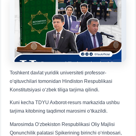
Mavzuni tanlang — keyin shu mavzudagi aniq
savollar chiqadi:
1. Hujjatlar (bakalavr) (5)
2. Hujjatlar (magistr) (4)
3. Suhbat (bakalavr) (8)
4. Suhbat (magistr) (5)
5. To'lov-kontrakt (2)
6. Elektron ariza (16)
7. Call-center (4)
8. Bakalavriat kvotasi (3)
Toshkent davlat yuridik universiteti professor-
9. Magistratura kvotasi (4)
✉️ Adminga yozish
o‘qituvchilari tomonidan Hindiston Respublikasi
Konstitutsiyasi o‘zbek tiliga tarjima qilindi.
Kuni kecha TDYU Axborot-resurs markazida ushbu
tarjima kitobning taqdimot marosimi o‘tkazildi.
Marosimda Oʻzbekiston Respublikasi Oliy Majlisi
Qonunchilik palatasi Spikerining birinchi oʻrinbosari,