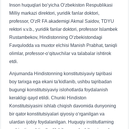
Inson huquqlari boʻyicha Oʻzbekiston Respublikasi
Milliy markazi direktori, yuridik fanlar doktori,
professor, OʻzR FA akademigi Akmal Saidov, TDYU
rektori v.v.b., yuridik fanlar doktori, professor Islambek
Rustambekov, Hindistonning O‘zbekistondagi
Favqulodda va muxtor elchisi Manish Prabhat, taniqli
olimlar, professor-oʻqituvchilar va talabalar ishtirok
etdi.
Anjumanda Hindistonning konstitutsiyaviy tajribasi
boy tarixga ega ekani ta’kidlanib, ushbu tajribadan
bugungi konstitutsiyaviy islohotlarda foydalanish
kerakligi qayd etildi. Chunki Hindiston
Konstitutsiyasini ishlab chiqish davomida dunyoning
bir qator konstitutsiyalari qiyosiy oʻrganilgan va
ulardan ijobiy foydalanilgan. Huquqiy institutlarning