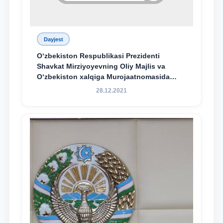
Dayjest
O‘zbekiston Respublikasi Prezidenti
Shavkat Mirziyoyevning Oliy Majlis va
O‘zbekiston xalqiga Murojaatnomasida
belgilangan vazifalar mazmun-mohiyatini
28.12.2021
keng jamoatchilikka yetkazish bo‘yicha
media-reja ijrosi yuzasidan qilingan ishlar
dayjesti