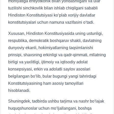
mohiyatiga ehtiyotkorlik bilan yondashilgani va ular
tuzilishi sinchkovlik bilan ishlab chiqilgani sababli
Hindiston Konstitutsiyasi koʻplab xorijiy davlatlar
konstitutsiyalari uchun namuna vazifasini oʻtadi.
Xususan, Hindiston Konstitusiyasida uning ustunligi,
respublika, demokratik boshqaruv shakli, davlatning
dunyoviy ekanli, hokimiyatlarning taqsimlanishi
prinsipi, shaxsning erkinligi va qadr-qimmati, mllatning
birligi va yaxlitligi, ijtimoiy va iqtisodiy adolat
konsepsiyasi, erkin va adolatli saylov asoslari
belgilangan bo‘lib, bular bugungi yangi tahrirdagi
Konstitutsiyasining ham asosiy tamoyillari
hisoblanadi.
Shuningdek, tadbirda ushbu tarjima va nashr bo‘lajak
huquqshunoslar uchun mo‘ljallangani, boshqa