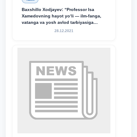
Baxshillo Xodjayev: “Professor Isa
Xamedovning hayot yo‘li — ilm-fanga,
vatanga va yosh avlod tarbiyasiga
sodiqlikning oliy namunasidir”.
28.12.2021