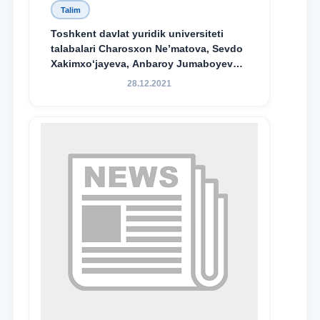
Talim
Toshkent davlat yuridik universiteti
talabalari Charosxon Ne’matova, Sevdo
Xakimxo‘jayeva, Anbaroy Jumaboyeva
hamda TDYU qoshidagi M.S.Vosiqova
28.12.2021
nomidagi akademik litsey 1-kurs
o‘quvchisi Abduvali Maxamadaliyev
Xadicha Sulaymonova nomidagi
maxsus stipendiyaning stipendiatlari
bo‘ldi.