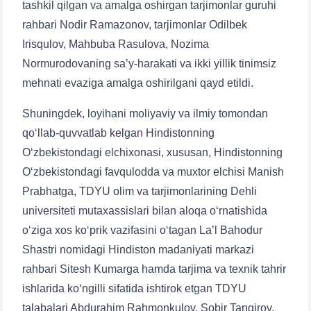
tashkil qilgan va amalga oshirgan tarjimonlar guruhi
rahbari Nodir Ramazonov, tarjimonlar Odilbek
Irisqulov, Mahbuba Rasulova, Nozima
Normurodovaning saʼy-harakati va ikki yillik tinimsiz
mehnati evaziga amalga oshirilgani qayd etildi.
Shuningdek, loyihani moliyaviy va ilmiy tomondan
qoʻllab-quvvatlab kelgan Hindistonning
Oʻzbekistondagi elchixonasi, xususan, Hindistonning
Oʻzbekistondagi favqulodda va muxtor elchisi Manish
Prabhatga, TDYU olim va tarjimonlarining Dehli
universiteti mutaxassislari bilan aloqa oʻrnatishida
oʻziga xos koʻprik vazifasini oʻtagan La’l Bahodur
Shastri nomidagi Hindiston madaniyati markazi
rahbari Sitesh Kumarga hamda tarjima va texnik tahrir
ishlarida koʻngilli sifatida ishtirok etgan TDYU
talabalari Abdurahim Rahmonkulov, Sobir Tangirov,