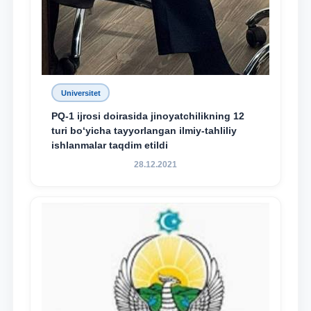
Universitet
PQ-1 ijrosi doirasida jinoyatchilikning 12
turi bo‘yicha tayyorlangan ilmiy-tahliliy
ishlanmalar taqdim etildi
28.12.2021