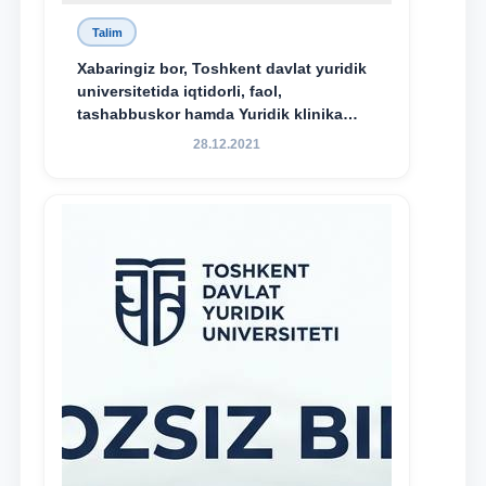
Talim
Xabaringiz bor, Toshkent davlat yuridik
universitetida iqtidorli, faol,
tashabbuskor hamda Yuridik klinika
faoliyatida o‘z bilim va ko‘nikmalarini
28.12.2021
namoyon etayotgan talabalarni
rag‘batlantirish maqsadida yangi
tashabbus — “Yuridik klinika
stipendiyasi” joriy etilgan.