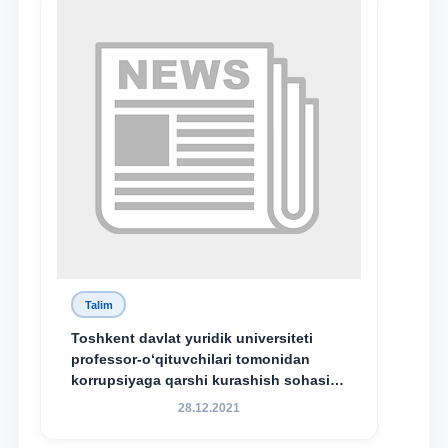
Talim
Toshkent davlat yuridik universiteti
professor-o‘qituvchilari tomonidan
korrupsiyaga qarshi kurashish sohasida
amalga oshirilayotgan islohotlar hamda
28.12.2021
olib borilayotgan tadqiqotlar natijalarini
xalqaro hamjamiyatga yetkazish