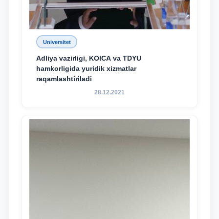
Universitet
Adliya vazirligi, KOICA va TDYU
hamkorligida yuridik xizmatlar
raqamlashtiriladi
28.12.2021