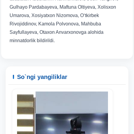
Gulhayo Pardabayeva, Maftuna Oltiyeva, Xolisxon
Umarova, Xosiyatxon Nizomova, Oʻtkirbek
Rivojiddinov, Kamola Polvonova, Mahbuba
Sayfullayeva, Otaxon Anvarxonovga alohida
minnatdorlik bildirildi.
So`ngi yangiliklar