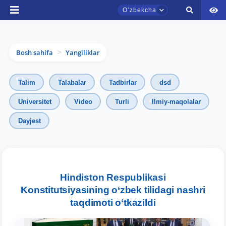
Oʼzbekcha
Bosh sahifa
Yangiliklar
>
Talim
Talabalar
Tadbirlar
dsd
Universitet
Video
Turli
Ilmiy-maqolalar
Dayjest
TDYU qabul murojaatlari chati
Onlayn
Hindiston Respublikasi
Assalomu alaykum! TDYU qabul murojaatlari
chatiga xush kelibsiz.
Konstitutsiyasining o‘zbek tilidagi nashri
taqdimoti o‘tkazildi
Qabul bo'yicha murojaatlaringizni ushbu
chatda qoldiring.