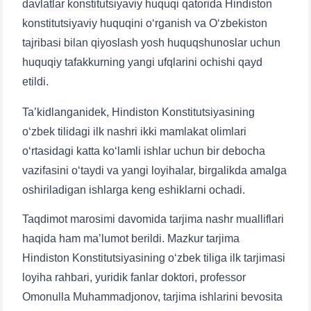
davlatlar konstitutsiyaviy huquqi qatorida Hindiston
konstitutsiyaviy huquqini oʻrganish va Oʻzbekiston
tajribasi bilan qiyoslash yosh huquqshunoslar uchun
huquqiy tafakkurning yangi ufqlarini ochishi qayd
Ism va familiyangiz
etildi.
Telefon raqamingiz
Ta’kidlanganidek, Hindiston Konstitutsiyasining
oʻzbek tilidagi ilk nashri ikki mamlakat olimlari
Pochta
oʻrtasidagi katta koʻlamli ishlar uchun bir debocha
vazifasini oʻtaydi va yangi loyihalar, birgalikda amalga
yuborish
oshiriladigan ishlarga keng eshiklarni ochadi.
Taqdimot marosimi davomida tarjima nashr mualliflari
haqida ham ma’lumot berildi. Mazkur tarjima
Hindiston Konstitutsiyasining oʻzbek tiliga ilk tarjimasi
loyiha rahbari, yuridik fanlar doktori, professor
Omonulla Muhammadjonov, tarjima ishlarini bevosita