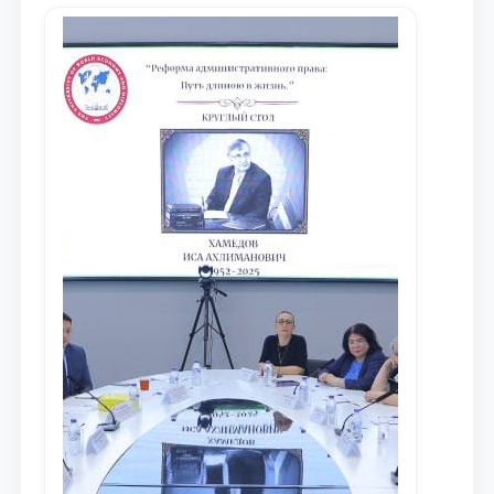
maqsadida xorijiy va mahalliy ilmiy
nashrlarda chop etilgan maqolalar
dayjesti