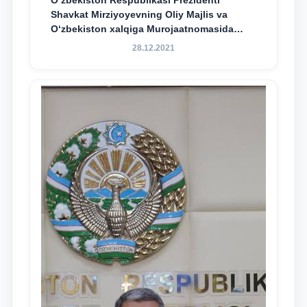
O‘zbekiston Respublikasi Prezidenti
Shavkat Mirziyoyevning Oliy Majlis va
O‘zbekiston xalqiga Murojaatnomasida
belgilangan vazifalar mazmun-mohiyatini
28.12.2021
keng jamoatchilikka yetkazish bo‘yicha
media-reja ijrosi yuzasidan qilingan ishlar
dayjesti