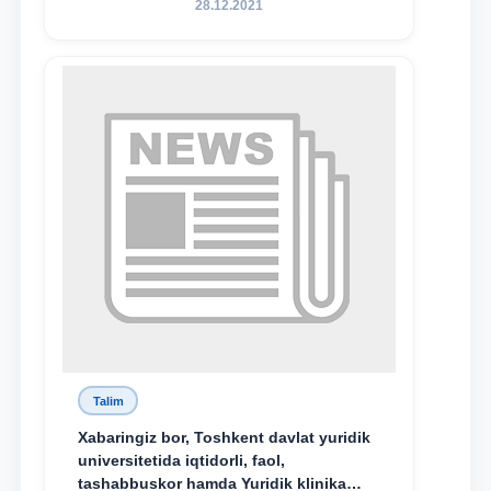
28.12.2021
nomidagi akademik litsey 1-kurs
o‘quvchisi Abduvali Maxamadaliyev
Xadicha Sulaymonova nomidagi
maxsus stipendiyaning stipendiatlari
bo‘ldi.
Talim
Xabaringiz bor, Toshkent davlat yuridik
universitetida iqtidorli, faol,
tashabbuskor hamda Yuridik klinika