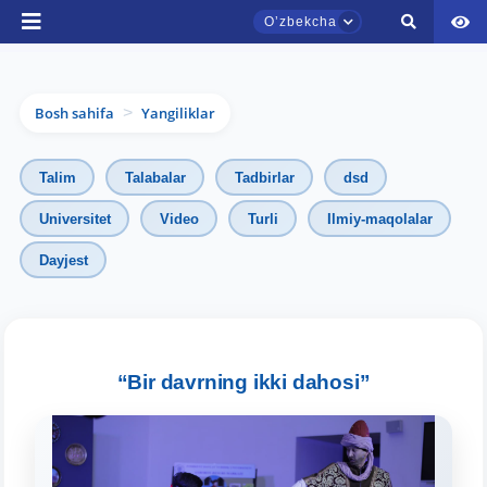
Oʼzbekcha
Bosh sahifa
Yangiliklar
>
Talim
Talabalar
Tadbirlar
dsd
Universitet
Video
Turli
Ilmiy-maqolalar
Dayjest
TDYU qabul murojaatlari chati
Onlayn
Assalomu alaykum! TDYU qabul murojaatlari
chatiga xush kelibsiz.
“Bir davrning ikki dahosi”
Qabul bo'yicha murojaatlaringizni ushbu
chatda qoldiring.