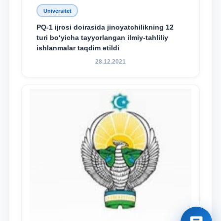
Universitet
PQ-1 ijrosi doirasida jinoyatchilikning 12
turi bo‘yicha tayyorlangan ilmiy-tahliliy
ishlanmalar taqdim etildi
28.12.2021