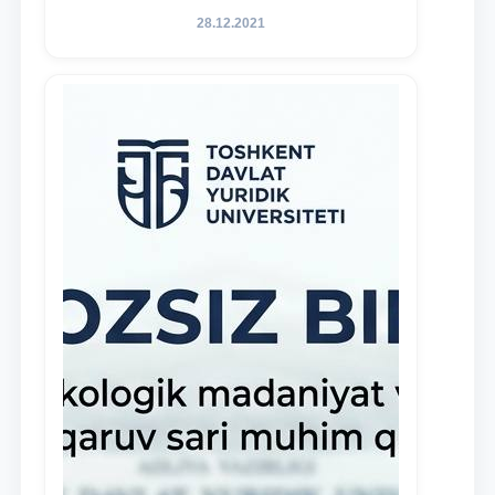
faoliyatida o‘z bilim va ko‘nikmalarini
28.12.2021
namoyon etayotgan talabalarni
rag‘batlantirish maqsadida yangi
tashabbus — “Yuridik klinika
stipendiyasi” joriy etilgan.