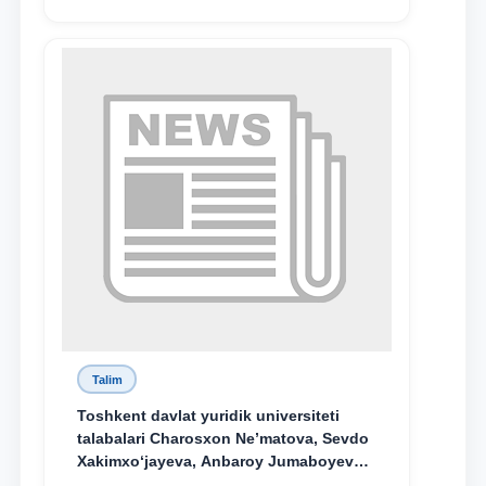
Talim
Toshkent davlat yuridik universiteti
talabalari Charosxon Ne’matova, Sevdo
Xakimxo‘jayeva, Anbaroy Jumaboyeva
hamda TDYU qoshidagi M.S.Vosiqova