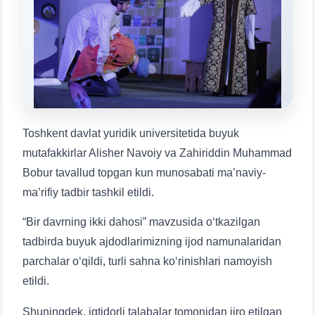
Mavzuni tanlang — keyin shu mavzudagi aniq
savollar chiqadi:
1. Hujjatlar (bakalavr) (5)
2. Hujjatlar (magistr) (4)
3. Suhbat (bakalavr) (8)
4. Suhbat (magistr) (5)
5. To'lov-kontrakt (2)
6. Elektron ariza (16)
7. Call-center (4)
8. Bakalavriat kvotasi (3)
Toshkent davlat yuridik universitetida buyuk
9. Magistratura kvotasi (4)
✉️ Adminga yozish
mutafakkirlar Alisher Navoiy va Zahiriddin Muhammad
Bobur tavallud topgan kun munosabati ma’naviy-
ma’rifiy tadbir tashkil etildi.
“Bir davrning ikki dahosi” mavzusida o‘tkazilgan
tadbirda buyuk ajdodlarimizning ijod namunalaridan
parchalar o‘qildi, turli sahna ko‘rinishlari namoyish
etildi.
Shuningdek, iqtidorli talabalar tomonidan ijro etilgan