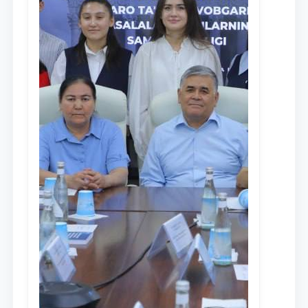
Ism va familiyangiz
Telefon raqamingiz
Pochta
yuborish