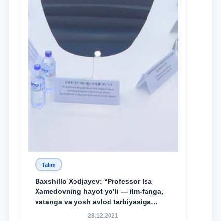
Talim
Baxshillo Xodjayev: “Professor Isa
Xamedovning hayot yo‘li — ilm-fanga,
vatanga va yosh avlod tarbiyasiga
sodiqlikning oliy namunasidir”.
28.12.2021