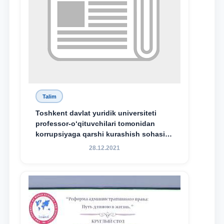
Talim
Toshkent davlat yuridik universiteti
professor-o‘qituvchilari tomonidan
korrupsiyaga qarshi kurashish sohasida
amalga oshirilayotgan islohotlar hamda
28.12.2021
olib borilayotgan tadqiqotlar natijalarini
xalqaro hamjamiyatga yetkazish
maqsadida xorijiy va mahalliy ilmiy
nashrlarda chop etilgan maqolalar
dayjesti