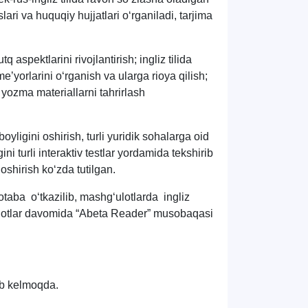
lari va huquqiy hujjatlari o‘rganiladi, tarjima
spektlarini rivojlantirish; ingliz tilida
meʼyorlarini o‘rganish va ularga rioya qilish;
 yozma materiallarni tahrirlash
yligini oshirish, turli yuridik sohalarga oid
gini turli interaktiv testlar yordamida tekshirib
 oshirish ko‘zda tutilgan.
aba o‘tkazilib, mashg‘ulotlarda ingliz
g‘ulotlar davomida “Abeta Reader” musobaqasi
tib kelmoqda.