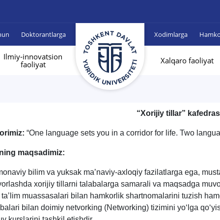
hun
Doktorantlarga
Xodimlarga
Hamkor
Ilmiy-innovatsion
Xalqaro faoliyat
faoliyat
“Xorijiy tillar” kafedra
orimiz:
“One language sets you in a corridor for life. Two lang
ning maqsadimiz:
onaviy bilim va yuksak maʼnaviy-axloqiy fazilatlarga ega, mustaq
yorlashda xorijiy tillarni talabalarga samarali va maqsadga muvof
y taʼlim muassasalari bilan hamkorlik shartnomalarini tuzish ham
abalari bilan doimiy netvorking (Networking) tizimini yo‘lga qo‘yi
v kurslarini tashkil etishdir.