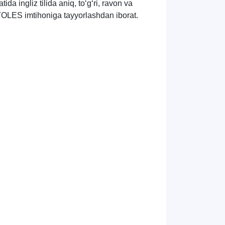
tida ingliz tilida aniq, to‘g‘ri, ravon va
 TOLES imtihoniga tayyorlashdan iborat.