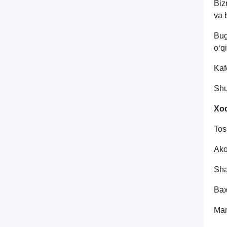
Biz
va 
Bug
o‘q
Kaf
Shu
Xod
Tos
Ako
Sha
Bax
Mam