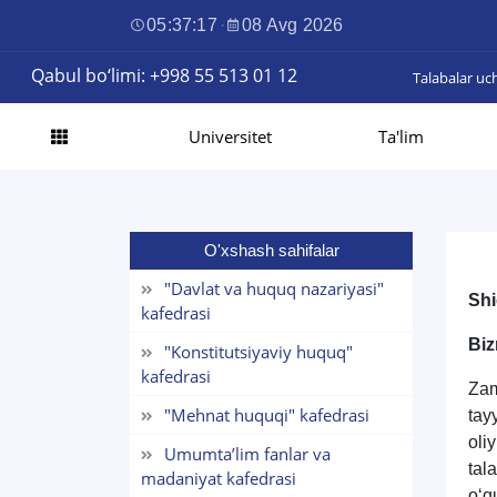
05:37:18
·
08 Avg 2026
Qabul bo‘limi: +998 55 513 01 12
Talabalar uc
Universitet
Ta'lim
O'xshash sahifalar
"Davlat va huquq nazariyasi"
Shi
kafedrasi
Biz
"Konstitutsiyaviy huquq"
kafedrasi
Zam
"Mehnat huquqi" kafedrasi
tay
oli
Umumta’lim fanlar va
tal
madaniyat kafedrasi
o‘qu