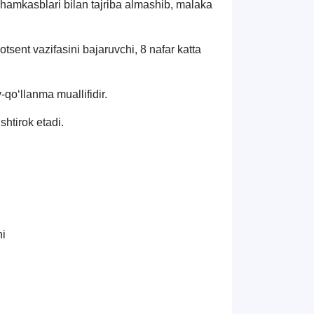
iy hamkasblari bilan tajriba almashib, malaka
otsent vazifasini bajaruvchi, 8 nafar katta
-qo‘llanma muallifidir.
htirok etadi.
hi