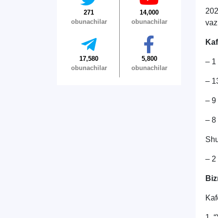
202
271
14,000
obunachilar
obunachilar
vaz
Kaf
17,580
5,800
– 1 
obunachilar
obunachilar
– 1
– 9
– 8
Shu
– 2
Biz
Kaf
1. 