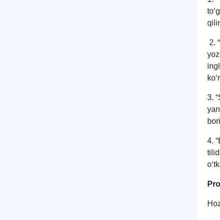
to‘
qil
2. 
yoz
ing
ko‘
3. 
yang
bori
4. 
til
o‘tk
Pro
Hoz