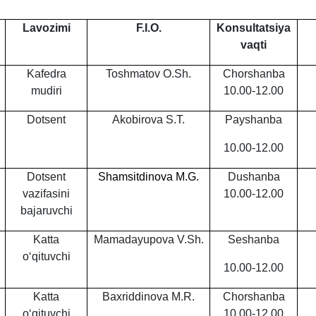
Lavozimi
F.I.O.
Konsultatsiya
vaqti
Kafedra
Toshmatov O.Sh.
Chorshanba
mudiri
10.00-12.00
Dotsent
Akobirova S.T.
Payshanba
10.00-12.00
Dotsent
Shamsitdinova M.G.
Dushanba
vazifasini
10.00-12.00
bajaruvchi
Katta
Mamadayupova V.Sh.
Seshanba
o‘qituvchi
10.00-12.00
Katta
Baxriddinova M.R.
Chorshanba
o‘qituvchi
10.00-12.00