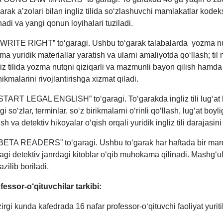
garak aʼzolari bilan ingliz tilida so‘zlashuvchi mamlakatlar kodeks
inadi va yangi qonun loyihalari tuziladi.
“WRITE RIGHT” to‘garagi. Ushbu to‘garak talabalarda yozma nutq a
ma yuridik materiallar yaratish va ularni amaliyotda qo‘llash; til 
liz tilida yozma nutqni qiziqarli va mazmunli bayon qilish hamda
nikmalarini rivojlantirishga xizmat qiladi.
“START LEGAL ENGLISH” to‘garagi. To‘garakda ingliz tili lug‘at bo
i so‘zlar, terminlar, so‘z birikmalarni o‘rinli qo‘llash, lug‘at boyli
sh va detektiv hikoyalar o‘qish orqali yuridik ingliz tili darajasini
“BETA READERS” to‘garagi. Ushbu to‘garak har haftada bir marot
idagi detektiv janrdagi kitoblar o‘qib muhokama qilinadi. Mash
azilib boriladi.
fessor-o‘qituvchilar tarkibi:
irgi kunda kafedrada 16 nafar professor-o‘qituvchi faoliyat yuri