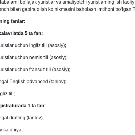
labalarni bo‘lajak yuristlar va amaliyotchi yuristlarning ish faoliya
onch bilan gapira olish ko‘nikmasini baholash imtihoni bo‘lgan
ning fanlar:
alavriatda 5 ta fan:
ristlar uchun ingliz tili (asosiy);
uristlar uchun nemis tili (asosiy);
ristlar uchun fransuz tili (asosiy);
egal English advanced (tanlov);
gliz tili;
istraturada 1 ta fan:
egal drafting (tanlov);
iy salohiyat