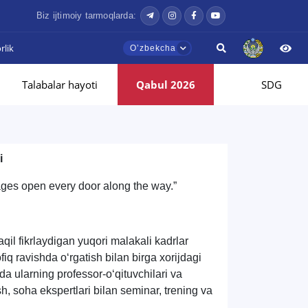
Biz ijtimoiy tarmoqlarda:
lik
Oʼzbekcha
Talabalar hayoti
Qabul 2026
SDG
si
uages open every door along the way.”
il fikrlaydigan yuqori malakali kadrlar
iq ravishda o‘rgatish bilan birga xorijdagi
da ularning professor-o‘qituvchilari va
sh, soha ekspertlari bilan seminar, trening va