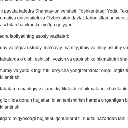
i paytda kafedra Shanxay universiteti, Toshkentdagi Yodju Texnik
lomatiya universiteti va O‘zbekiston davlat Jahon tillari universi
masi bilan hamkorlikni yo‘lga qo‘ygan.
edra faoliyatining asosiy vazifalari:
‘quv va o‘quv-uslubiy, maʼnaviy-maʼrifiy, ilmiy va ilmiy-uslubiy y
alabalarda o‘qish, eshitish, yozish va gapirish ko‘nikmalarini shak
umiy va yuridik ingliz tili bo‘yicha yangi terminlar orqali ingliz ti
kllantirish;
alabalarda mantiqiy va tanqidiy fikrlash ko‘nikmalarini shakllantir
ngliz tilida qonun hujjatlari bilan tanishtirish hamda o‘rganilgan 
kllantirish;
alqaro miqyosdagi hujjatlar, qonunlarni til nuqtai nazaridan tahlil