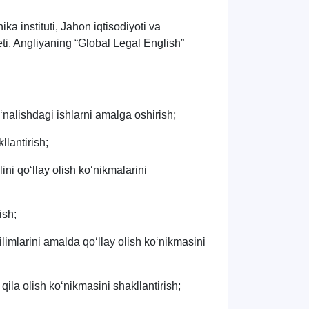
a instituti, Jahon iqtisodiyoti va
teti, Angliyaning “Global Legal English”
o‘nalishdagi ishlarni amalga oshirish;
llantirish;
lini qo‘llay olish ko‘nikmalarini
ish;
bilimlarini amalda qo‘llay olish ko‘nikmasini
 qila olish ko‘nikmasini shakllantirish;