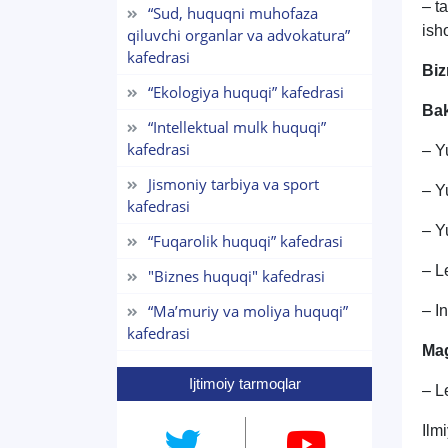
– ta
“Sud, huquqni muhofaza
ish
qiluvchi organlar va advokatura”
kafedrasi
Biz
“Ekologiya huquqi” kafedrasi
Bak
“Intellektual mulk huquqi”
kafedrasi
– Yu
Jismoniy tarbiya va sport
– Y
kafedrasi
– Yu
“Fuqarolik huquqi” kafedrasi
– L
"Biznes huquqi" kafedrasi
“Maʼmuriy va moliya huquqi”
– In
kafedrasi
Mag
Ijtimoiy tarmoqlar
– L
Ilm