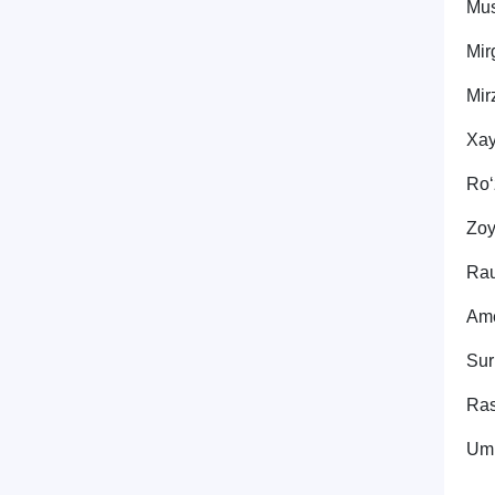
Mus
Mir
Mir
Xay
Ro‘
Zoy
Rau
Ame
Sur
Ras
Umi