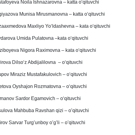
tafoyeva Noila Ishnazarovna – katta o‘qituvchi
giyazova Munisa Mirusmanovna – katta o‘qituvchi
zaaxmedova Maxliyo Yo‘ldashevna – kata o‘qituvchi
darova Umida Pulatovna –kata o‘qituvchi
ziboyeva Nigora Raximovna – kata o‘qituvchi
irova Dilso‘z Abdijalilovna – o‘qituvchi
pov Miraziz Mustafakulovich – o‘qituvchi
tova Oyshajon Rozmatovna – o‘qituvchi
manov Sardor Egamovich – o‘qituvchi
ulova Mahbuba Ravshan qizi – o’qituvchi
rov Sarvar Turg’unboy o’g’li – o’qituvchi