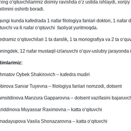
ning o‘qituvchilarimiz doimiy ravishda o‘z ustida ishlaydi, xorij
bilimini oshirib boradi.
ungi kunda kafedrada 1 nafar filologiya fanlari doktori, 1 nafar d
ituvchi va 6 nafar o‘qituvchi faoliyat yuritmoqda.
edramiz o‘qituvchilari 1 ta darslik, 1 ta monografiya va 2 ta o‘quv
ningdek, 12 nafar mustaqil-izlanuvchi o‘quv-uslubiy jarayonda is
imlarimiz:
hmatov Oybek Shakirovich – kafedra mudiri
birova Sarvar Tuyevna – filologiya fanlari nomzodi, dotsent
msitdinova Manzura Gapparovna – dotsent vazifasini bajaruvc
riddinova Muyassar Raximovna – katta o‘qituvchi
adayupova Vasila Shonazarovna – katta o‘qituvchi