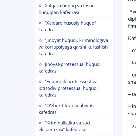
Xalqaro huquq va inson
huquqlari kafedrasi
Ayn
dip
“Xalqaro xususiy huquq”
fir
kafedrasi
Kaf
“Jinoyat huquqi, kriminologiya
va korrupsiyaga qarshi kurashish”
– o
kafedrasi
– t
Jinoyat-protsessual huquqi
kafedrasi
– um
“Fuqarolik protsessual va
sha
iqtisodiy protsessual huquqi”
kafedrasi
– t
“O‘zbek tili va adabiyoti”
– i
kafedrasi
sha
“Kriminalistika va sud
– x
ekspertizasi” kafedrasi