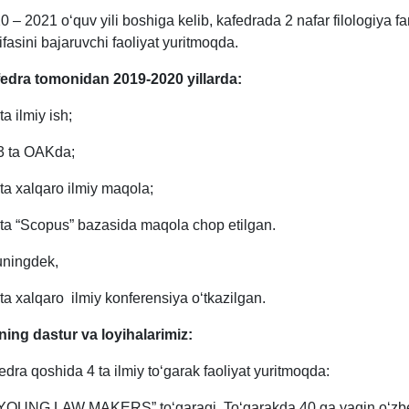
0 – 2021 o‘quv yili boshiga kelib, kafedrada 2 nafar filologiya fa
ifasini bajaruvchi faoliyat yuritmoqda.
edra tomonidan 2019-2020 yillarda:
ta ilmiy ish;
3 ta OAKda;
 ta xalqaro ilmiy maqola;
 ta “Scopus” bazasida maqola chop etilgan.
ningdek,
 ta xalqaro ilmiy konferensiya o‘tkazilgan.
ning dastur va loyihalarimiz:
edra qoshida 4 ta ilmiy to‘garak faoliyat yuritmoqda:
“YOUNG LAW MAKERS” to‘garagi. To‘garakda 40 ga yaqin o‘zbek-