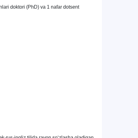
nlari doktori (PhD) va 1 nafar dotsent
rus-ingliz tilida ravon so‘zlasha oladigan