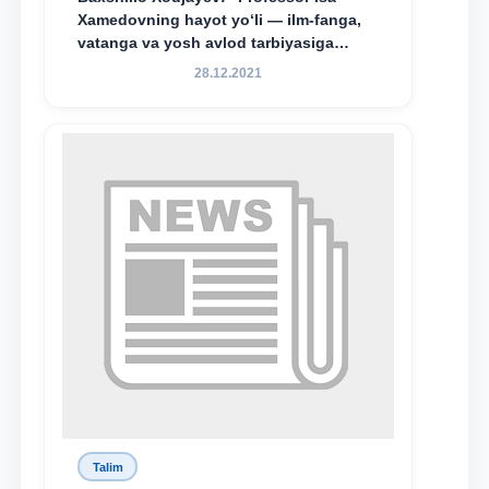
Xamedovning hayot yo‘li — ilm-fanga,
vatanga va yosh avlod tarbiyasiga
sodiqlikning oliy namunasidir”.
28.12.2021
Talim