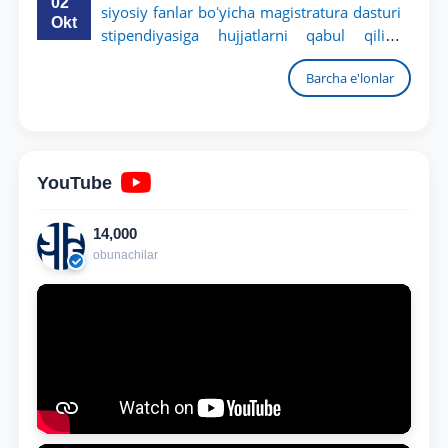
02
siyosiy fanlar boʻyicha magistratura dasturi
Okt
stipendiyasiga hujjatlarni qabul qilish
boshlandi
Barcha e'lonlar
YouTube
14,000
obunachilar