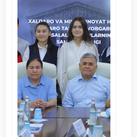
Ism va familiyangiz
Telefon raqamingiz
Pochta
yuborish