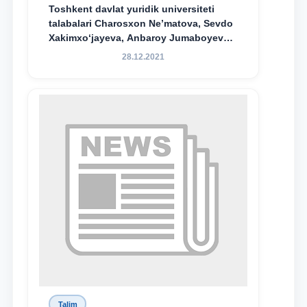
Toshkent davlat yuridik universiteti
talabalari Charosxon Ne’matova, Sevdo
Xakimxo‘jayeva, Anbaroy Jumaboyeva
hamda TDYU qoshidagi M.S.Vosiqova
28.12.2021
nomidagi akademik litsey 1-kurs
o‘quvchisi Abduvali Maxamadaliyev
Xadicha Sulaymonova nomidagi
maxsus stipendiyaning stipendiatlari
bo‘ldi.
Talim