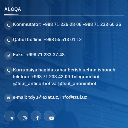
ALOQA
Kommutator: +998 71-236-28-06 +998 71 233-66-36
Qabul bo‘limi: +998 55 513 01 12
Faks: +998 71 233-37-48
Korrupsiya haqida xabar berish uchun ishonch
telefoni: +998 71 233-42-09 Telegram bot:
@tsul_anticorbot va @tsul_anonimbot
tdyu@exat.uz, info@tsul.uz
e-mail: