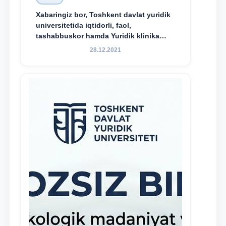
Xabaringiz bor, Toshkent davlat yuridik
universitetida iqtidorli, faol,
tashabbuskor hamda Yuridik klinika
faoliyatida o‘z bilim va ko‘nikmalarini
28.12.2021
namoyon etayotgan talabalarni
rag‘batlantirish maqsadida yangi
tashabbus — “Yuridik klinika
stipendiyasi” joriy etilgan.