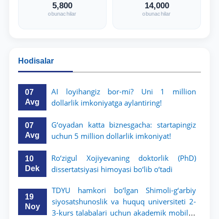
5,800
14,000
obunachilar
obunachilar
Hodisalar
AI loyihangiz bor-mi? Uni 1 million
07
Avg
dollarlik imkoniyatga aylantiring!
G‘oyadan katta biznesgacha: startapingiz
07
Avg
uchun 5 million dollarlik imkoniyat!
Ro‘zigul Xojiyevaning doktorlik (PhD)
10
Dek
dissertatsiyasi himoyasi bo‘lib o‘tadi
TDYU hamkori bo‘lgan Shimoli-g‘arbiy
19
siyosatshunoslik va huquq universiteti 2-
Noy
3-kurs talabalari uchun akademik mobillik