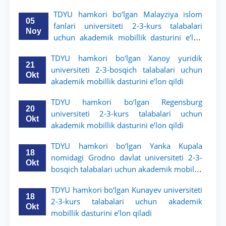
dasturini e’lon qildi
TDYU hamkori bo‘lgan Malayziya islom
05
fanlari universiteti 2-3-kurs talabalari
Noy
uchun akademik mobillik dasturini e’lon
qiladi
TDYU hamkori bo‘lgan Xanoy yuridik
21
universiteti 2-3-bosqich talabalari uchun
Okt
akademik mobillik dasturini e’lon qildi
TDYU hamkori bo‘lgan Regensburg
20
universiteti 2-3-kurs talabalari uchun
Okt
akademik mobillik dasturini e’lon qildi
TDYU hamkori bo‘lgan Yanka Kupala
18
nomidagi Grodno davlat universiteti 2-3-
Okt
bosqich talabalari uchun akademik mobillik
dasturini e’lon qildi
TDYU hamkori bo‘lgan Kunayev universiteti
18
2-3-kurs talabalari uchun akademik
Okt
mobillik dasturini e’lon qiladi