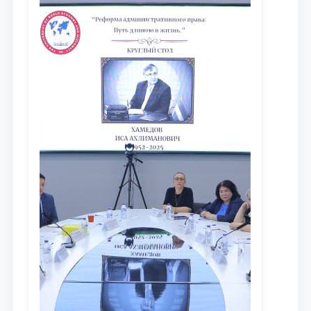
nashrlarda chop etilgan maqolalar
dayjesti