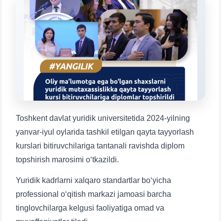
Mavzuni tanlang — keyin shu mavzudagi aniq
savollar chiqadi:
1. Hujjatlar (bakalavr) (5)
2. Hujjatlar (magistr) (4)
3. Suhbat (bakalavr) (8)
4. Suhbat (magistr) (5)
5. To'lov-kontrakt (2)
6. Elektron ariza (16)
7. Call-center (4)
8. Bakalavriat kvotasi (3)
9. Magistratura kvotasi (4)
✉️ Adminga yozish
Toshkent davlat yuridik universitetida 2024-yilning
yanvar-iyul oylarida tashkil etilgan qayta tayyorlash
kurslari bitiruvchilariga tantanali ravishda diplom
topshirish marosimi o‘tkazildi.
Yuridik kadrlarni xalqaro standartlar bo‘yicha
professional o‘qitish markazi jamoasi barcha
tinglovchilarga kelgusi faoliyatiga omad va