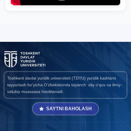
Toshkent davlat yuridik universiteti (TDYU) yuridik kadrlarni
tayyorlash bo‘yicha O‘zbekistonda tayanch oliy o‘quv va ilmiy-
uslubiy muassasa hisoblanadi.
SAYTNI BAHOLASH