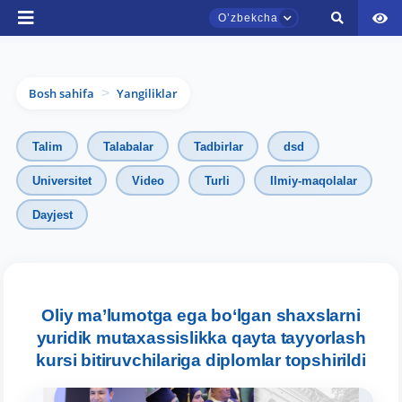
Oʼzbekcha
Bosh sahifa
Yangiliklar
>
Talim
Talabalar
Tadbirlar
dsd
Universitet
Video
Turli
Ilmiy-maqolalar
Dayjest
TDYU qabul murojaatlari chati
Onlayn
Assalomu alaykum! TDYU qabul murojaatlari
chatiga xush kelibsiz.
Oliy ma’lumotga ega bo‘lgan shaxslarni
yuridik mutaxassislikka qayta tayyorlash
Qabul bo'yicha murojaatlaringizni ushbu
kursi bitiruvchilariga diplomlar topshirildi
chatda qoldiring.