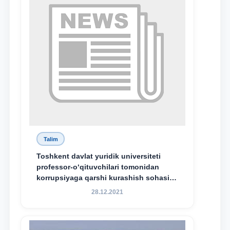
Talim
Toshkent davlat yuridik universiteti
professor-o‘qituvchilari tomonidan
korrupsiyaga qarshi kurashish sohasida
amalga oshirilayotgan islohotlar hamda
28.12.2021
olib borilayotgan tadqiqotlar natijalarini
xalqaro hamjamiyatga yetkazish
maqsadida xorijiy va mahalliy ilmiy