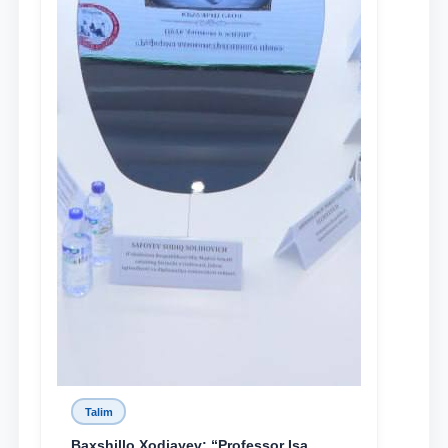
Talim
Baxshillo Xodjayev: “Professor Isa