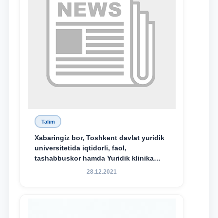
Talim
Xabaringiz bor, Toshkent davlat yuridik
universitetida iqtidorli, faol,
tashabbuskor hamda Yuridik klinika
faoliyatida o‘z bilim va ko‘nikmalarini
28.12.2021
namoyon etayotgan talabalarni
rag‘batlantirish maqsadida yangi
tashabbus — “Yuridik klinika
stipendiyasi” joriy etilgan.