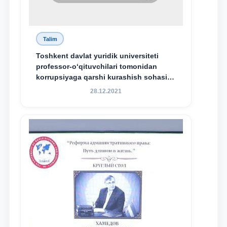
Talim
Toshkent davlat yuridik universiteti
professor-o‘qituvchilari tomonidan
korrupsiyaga qarshi kurashish sohasida
amalga oshirilayotgan islohotlar hamda
28.12.2021
olib borilayotgan tadqiqotlar natijalarini
xalqaro hamjamiyatga yetkazish
maqsadida xorijiy va mahalliy ilmiy
nashrlarda chop etilgan maqolalar
dayjesti