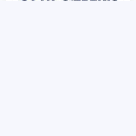
Universitet
O‘zbekiston Respublikasi Prezidenti
Shavkat Mirziyoyevning Oliy Majlis va
O‘zbekiston xalqiga Murojaatnomasida
belgilangan vazifalar mazmun-mohiyatini
28.12.2021