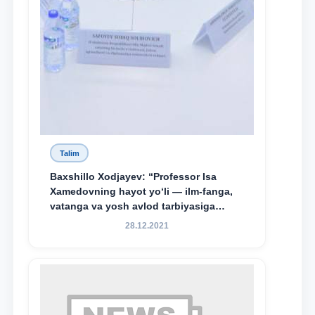
Talim
Baxshillo Xodjayev: “Professor Isa
Xamedovning hayot yo‘li — ilm-fanga,
vatanga va yosh avlod tarbiyasiga
sodiqlikning oliy namunasidir”.
28.12.2021