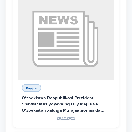
Dayjest
O‘zbekiston Respublikasi Prezidenti
Shavkat Mirziyoyevning Oliy Majlis va
O‘zbekiston xalqiga Murojaatnomasida
belgilangan vazifalar mazmun-mohiyatini
28.12.2021
keng jamoatchilikka yetkazish bo‘yicha
media-reja ijrosi yuzasidan qilingan ishlar