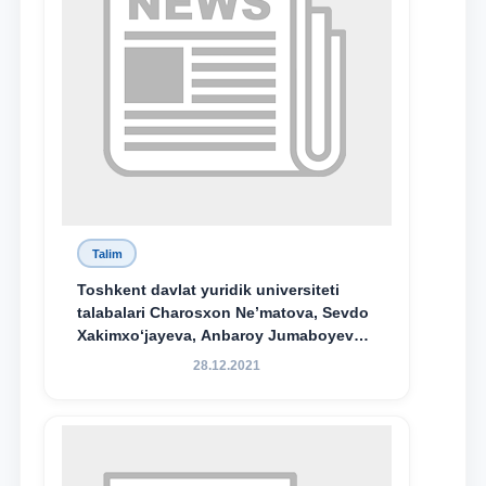
Talim
Toshkent davlat yuridik universiteti
talabalari Charosxon Ne’matova, Sevdo
Xakimxo‘jayeva, Anbaroy Jumaboyeva
hamda TDYU qoshidagi M.S.Vosiqova
28.12.2021
nomidagi akademik litsey 1-kurs
o‘quvchisi Abduvali Maxamadaliyev
Xadicha Sulaymonova nomidagi
maxsus stipendiyaning stipendiatlari
bo‘ldi.