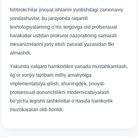
Ishtirokchilar jinoyat ishlarini yuritishdagi zamonaviy
yondashuvlar, bu jarayonda raqamli
texnologiyalarning o‘rni, tergovga oid protsessual
harakatlar ustidan prokuror nazoratining samarali
mexanizmlarini joriy etish zarurati yuzasidan fikr
almashdi.
Yakunda xalqaro hamkorlikni yanada mustahkamlash,
ilg‘or xorijiy tajribani milliy amaliyotga
Ism va familiyangiz
implementatsiya qilish, shuningdek, jinoyat-
protsessual qonunchilikni modernizatsiyalash
Telefon raqamingiz
bo‘yicha tegishli tashkilotlar o‘rtasida hamkorlik
muzokaralari olib borildi.
Pochta
yuborish