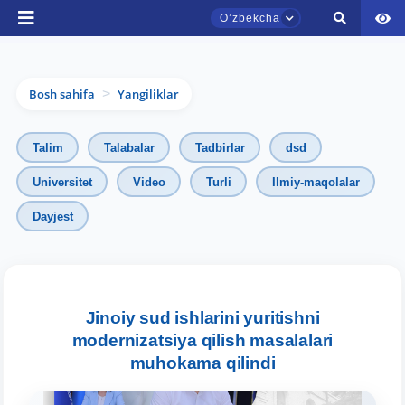
Oʼzbekcha
Bosh sahifa
Yangiliklar
>
Talim
Talabalar
Tadbirlar
dsd
Universitet
Video
Turli
Ilmiy-maqolalar
Dayjest
TDYU qabul murojaatlari chati
Onlayn
Assalomu alaykum! TDYU qabul murojaatlari
Jinoiy sud ishlarini yuritishni
chatiga xush kelibsiz.
modernizatsiya qilish masalalari
muhokama qilindi
Qabul bo'yicha murojaatlaringizni ushbu
chatda qoldiring.