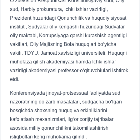
O‘zbekiston Respublikasi Konstitutsiyaviy sudi, Oliy
sud, Harbiy prokuratura, Ichki ishlar vazirligi,
Prezident huzuridagi Qonunchilik va huquqiy siyosat
instituti, Sudyalar oliy kengashi huzuridagi Sudyalar
oliy maktabi, Korrupsiyaga qarshi kurashish agentligi
vakillari, Oliy Majlisning Bola huquqlari bo‘yicha
vakili, TDYU, Jamoat xavfsizligi universiteti, Huquqni
muhofaza qilish akademiyasi hamda Ichki ishlar
vazirligi akademiyasi professor-o‘qituvchiulari ishtirok
etdi.
Konferensiyada jinoyat-protsessual faoliyatda sud
nazoratining dolzarb masalalari, sudgacha bo‘lgan
bosqichda shaxsning huquq va erkinliklarini
kafolatlash mexanizmlari, ilg‘or xorijiy tajribalar
asosida milliy qonunchilikni takomillashtirish
istiqbollari keng muhokama qilindi.