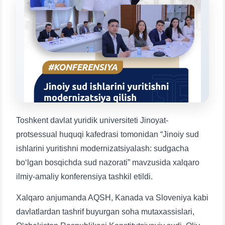
Mavzuni tanlang — keyin shu mavzudagi aniq
savollar chiqadi:
1. Hujjatlar (bakalavr) (5)
2. Hujjatlar (magistr) (4)
3. Suhbat (bakalavr) (8)
4. Suhbat (magistr) (5)
5. To'lov-kontrakt (2)
6. Elektron ariza (16)
7. Call-center (4)
8. Bakalavriat kvotasi (3)
9. Magistratura kvotasi (4)
✉️ Adminga yozish
Toshkent davlat yuridik universiteti Jinoyat-
protsessual huquqi kafedrasi tomonidan “Jinoiy sud
ishlarini yuritishni modernizatsiyalash: sudgacha
bo‘lgan bosqichda sud nazorati” mavzusida xalqaro
ilmiy-amaliy konferensiya tashkil etildi.
Xalqaro anjumanda AQSH, Kanada va Sloveniya kabi
davlatlardan tashrif buyurgan soha mutaxassislari,