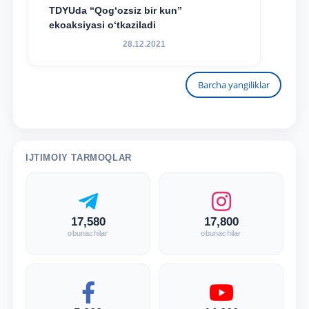
TDYUda “Qog‘ozsiz bir kun”
ekoaksiyasi o‘tkaziladi
28.12.2021
Barcha yangiliklar
IJTIMOIY TARMOQLAR
17,580
17,800
obunachilar
obunachilar