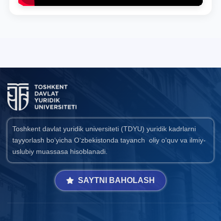
Toshkent davlat yuridik universiteti (TDYU) yuridik kadrlarni
tayyorlash bo‘yicha O‘zbekistonda tayanch oliy o‘quv va ilmiy-
uslubiy muassasa hisoblanadi.
SAYTNI BAHOLASH