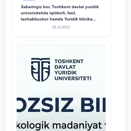
Xabaringiz bor, Toshkent davlat yuridik
universitetida iqtidorli, faol,
tashabbuskor hamda Yuridik klinika
faoliyatida o‘z bilim va ko‘nikmalarini
28.12.2021
namoyon etayotgan talabalarni
rag‘batlantirish maqsadida yangi
tashabbus — “Yuridik klinika
stipendiyasi” joriy etilgan.