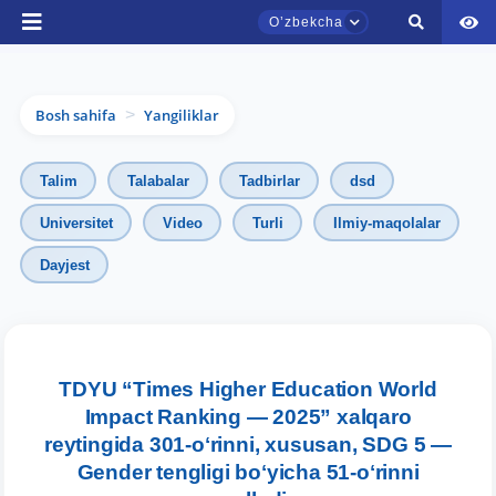
Oʼzbekcha
Bosh sahifa
Yangiliklar
>
Talim
Talabalar
Tadbirlar
dsd
Universitet
Video
Turli
Ilmiy-maqolalar
Dayjest
TDYU qabul murojaatlari chati
Onlayn
Assalomu alaykum! TDYU qabul murojaatlari
chatiga xush kelibsiz.
TDYU “Times Higher Education World
Impact Ranking — 2025” xalqaro
Qabul bo'yicha murojaatlaringizni ushbu
reytingida 301-oʻrinni, xususan, SDG 5 —
chatda qoldiring.
Gender tengligi boʻyicha 51-oʻrinni