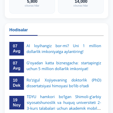
5,800
14,000
obunachilar
obunachilar
Hodisalar
AI loyihangiz bor-mi? Uni 1 million
07
Avg
dollarlik imkoniyatga aylantiring!
G‘oyadan katta biznesgacha: startapingiz
07
Avg
uchun 5 million dollarlik imkoniyat!
Ro‘zigul Xojiyevaning doktorlik (PhD)
10
Dek
dissertatsiyasi himoyasi bo‘lib o‘tadi
TDYU hamkori bo‘lgan Shimoli-g‘arbiy
19
siyosatshunoslik va huquq universiteti 2-
Noy
3-kurs talabalari uchun akademik mobillik