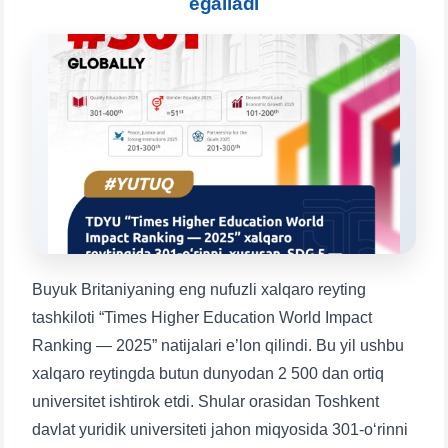
egalladi
Mavzuni tanlang — keyin shu mavzudagi aniq
savollar chiqadi:
1. Hujjatlar (bakalavr) (5)
2. Hujjatlar (magistr) (4)
3. Suhbat (bakalavr) (8)
4. Suhbat (magistr) (5)
5. To'lov-kontrakt (2)
6. Elektron ariza (16)
7. Call-center (4)
8. Bakalavriat kvotasi (3)
9. Magistratura kvotasi (4)
✉️ Adminga yozish
Buyuk Britaniyaning eng nufuzli xalqaro reyting
tashkiloti “Times Higher Education World Impact
Ranking — 2025” natijalari e’lon qilindi. Bu yil ushbu
xalqaro reytingda butun dunyodan 2 500 dan ortiq
universitet ishtirok etdi. Shular orasidan Toshkent
davlat yuridik universiteti jahon miqyosida 301-o‘rinni