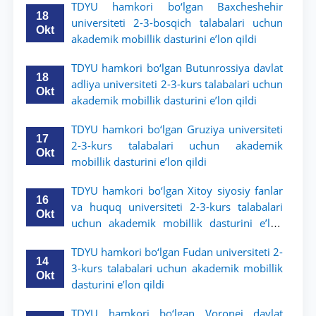
TDYU hamkori bo‘lgan Baxcheshehir
18
universiteti 2-3-bosqich talabalari uchun
Okt
akademik mobillik dasturini e’lon qildi
TDYU hamkori bo‘lgan Butunrossiya davlat
18
adliya universiteti 2-3-kurs talabalari uchun
Okt
akademik mobillik dasturini e’lon qildi
TDYU hamkori bo‘lgan Gruziya universiteti
17
2-3-kurs talabalari uchun akademik
Okt
mobillik dasturini e’lon qildi
TDYU hamkori bo‘lgan Xitoy siyosiy fanlar
16
va huquq universiteti 2-3-kurs talabalari
Okt
uchun akademik mobillik dasturini e’lon
qildi
TDYU hamkori bo‘lgan Fudan universiteti 2-
14
3-kurs talabalari uchun akademik mobillik
Okt
dasturini e’lon qildi
TDYU hamkori bo‘lgan Voronej davlat