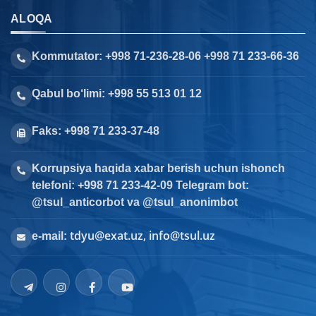
ALOQA
Kommutator: +998 71-236-28-06 +998 71 233-66-36
Qabul bo‘limi: +998 55 513 01 12
Faks: +998 71 233-37-48
Korrupsiya haqida xabar berish uchun ishonch
telefoni: +998 71 233-42-09 Telegram bot:
@tsul_anticorbot va @tsul_anonimbot
tdyu@exat.uz, info@tsul.uz
e-mail: