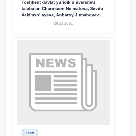
Toshkent davlat yuridik universiteti
talabalari Charosxon Ne’matova, Sevdo
Xakimxo‘jayeva, Anbaroy Jumaboyeva
hamda TDYU qoshidagi M.S.Vosiqova
28.12.2021
nomidagi akademik litsey 1-kurs
o‘quvchisi Abduvali Maxamadaliyev
Xadicha Sulaymonova nomidagi
maxsus stipendiyaning stipendiatlari
bo‘ldi.
Talim