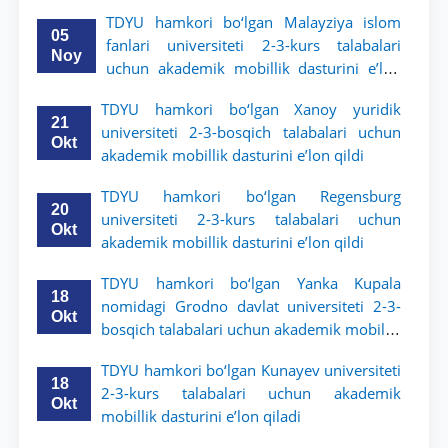
dasturini e’lon qildi
TDYU hamkori bo‘lgan Malayziya islom
05
fanlari universiteti 2-3-kurs talabalari
Noy
uchun akademik mobillik dasturini e’lon
qiladi
TDYU hamkori bo‘lgan Xanoy yuridik
21
universiteti 2-3-bosqich talabalari uchun
Okt
akademik mobillik dasturini e’lon qildi
TDYU hamkori bo‘lgan Regensburg
20
universiteti 2-3-kurs talabalari uchun
Okt
akademik mobillik dasturini e’lon qildi
TDYU hamkori bo‘lgan Yanka Kupala
18
nomidagi Grodno davlat universiteti 2-3-
Okt
bosqich talabalari uchun akademik mobillik
dasturini e’lon qildi
TDYU hamkori bo‘lgan Kunayev universiteti
18
2-3-kurs talabalari uchun akademik
Okt
mobillik dasturini e’lon qiladi