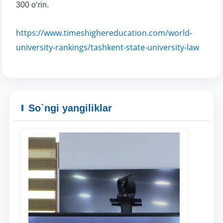
300 o‘rin.
https://www.timeshighereducation.com/world-
university-rankings/tashkent-state-university-law
Ism va familiyangiz
So`ngi yangiliklar
Telefon raqamingiz
Pochta
yuborish