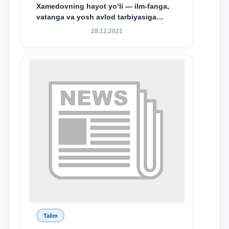
Xamedovning hayot yo‘li — ilm-fanga,
vatanga va yosh avlod tarbiyasiga
sodiqlikning oliy namunasidir”.
28.12.2021
Talim