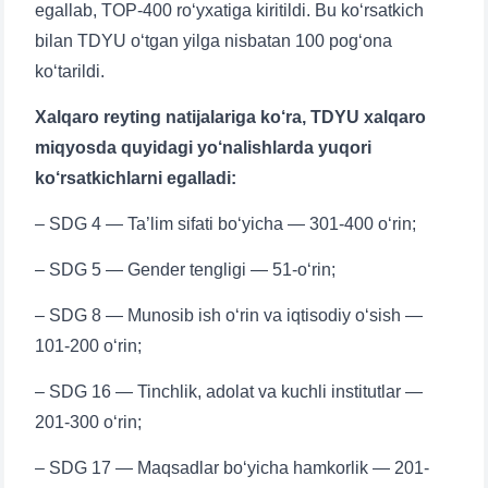
egallab, TOP-400 ro‘yxatiga kiritildi. Bu ko‘rsatkich
bilan TDYU o‘tgan yilga nisbatan 100 pog‘ona
ko‘tarildi.
Xalqaro reyting natijalariga ko‘ra, TDYU xalqaro
miqyosda quyidagi yo‘nalishlarda yuqori
ko‘rsatkichlarni egalladi:
– SDG 4 — Ta’lim sifati bo‘yicha — 301-400 o‘rin;
– SDG 5 — Gender tengligi — 51-o‘rin;
– SDG 8 — Munosib ish o‘rin va iqtisodiy o‘sish —
101-200 o‘rin;
– SDG 16 — Tinchlik, adolat va kuchli institutlar —
201-300 o‘rin;
– SDG 17 — Maqsadlar bo‘yicha hamkorlik — 201-