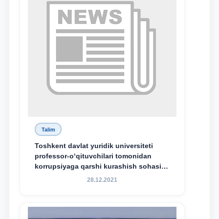
Talim
Toshkent davlat yuridik universiteti
professor-o‘qituvchilari tomonidan
korrupsiyaga qarshi kurashish sohasida
amalga oshirilayotgan islohotlar hamda
28.12.2021
olib borilayotgan tadqiqotlar natijalarini
xalqaro hamjamiyatga yetkazish
maqsadida xorijiy va mahalliy ilmiy
nashrlarda chop etilgan maqolalar