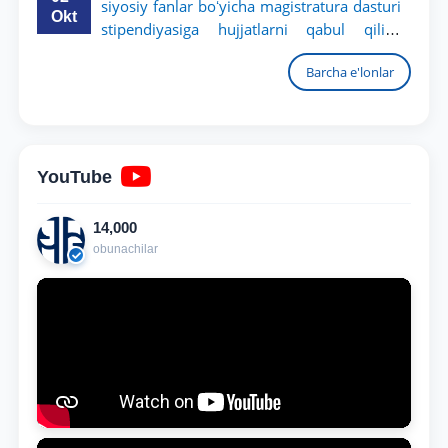
siyosiy fanlar boʻyicha magistratura dasturi
Okt
stipendiyasiga hujjatlarni qabul qilish
boshlandi
Barcha e'lonlar
YouTube
14,000
obunachilar